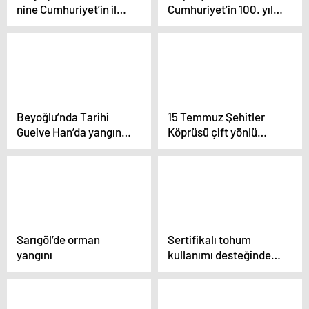
nine Cumhuriyet’in ilk
Cumhuriyet’in 100. yılı
yıllarını anlattı
için “2. Yüzyıla
Merhaba” konseri
düzenlendi
Beyoğlu’nda Tarihi
15 Temmuz Şehitler
Gueive Han’da yangın:
Köprüsü çift yönlü
Giriş kat alev alev yandı
trafiğe kapatıldı
Sarıgöl’de orman
Sertifikalı tohum
yangını
kullanımı desteğinde
değişiklik yapılmasına
ilişkin karar Resmi
Gazete’de