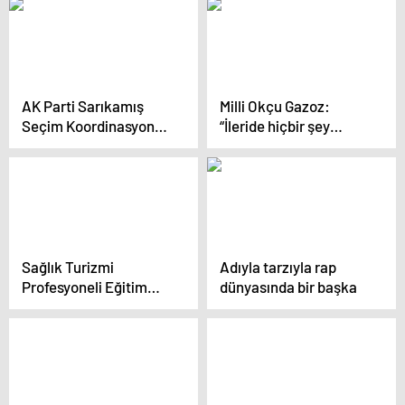
ediyor
AK Parti Sarıkamış
Milli Okçu Gazoz:
Seçim Koordinasyon
“İleride hiçbir şey
Merkezi Açıldı
yapmak istemiyorum”
Sağlık Turizmi
Adıyla tarzıyla rap
Profesyoneli Eğitim
dünyasında bir başka
Programı tamamlandı