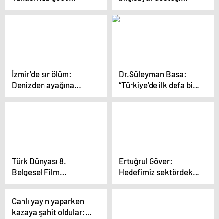
saatlerinde sis etkili
Resmi Gazete’de
oldu
İzmir’de sır ölüm:
Dr.Süleyman Basa:
Denizden ayağına
“Türkiye’de ilk defa bir
bidon bağlı ceset çıktı
haber kooperatifi
kuruldu”
Türk Dünyası 8.
Ertuğrul Göver:
Belgesel Film
Hedefimiz sektördeki
Festivali’nde ödüller
liderliği sürdürmek
sahiplerini buldu
Canlı yayın yaparken
kazaya şahit oldular: