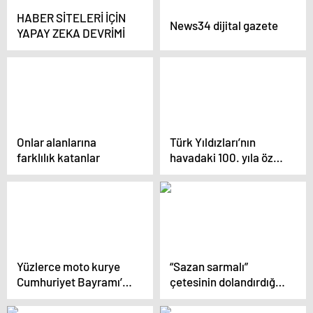
HABER SİTELERİ İÇİN
News34 dijital gazete
YAPAY ZEKA DEVRİMİ
Onlar alanlarına
Türk Yıldızları’nın
farklılık katanlar
havadaki 100. yıla özel
gösterisi kokpitten
görüntülendi
Yüzlerce moto kurye
“Sazan sarmalı”
Cumhuriyet Bayramı’nı
çetesinin dolandırdığı 1
coşku ile kutladı
milyon 765 lirayı altına
çevirdiği ortaya çıktı