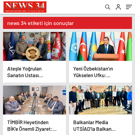
news 34 etiketi için sonuçlar
Ateşle Yoğrulan
Yeni Özbekistan’ın
Sanatın Ustası
Yükselen Ufku:
Muammer
Mirziyoyev Dönemi ve
Kırmızıgül’den Anlamlı
“Üçüncü Rönesans”
Ziyaret
Vizyonu
TİMBİR Heyetinden
Balkanlar Media
BİK’e Önemli Ziyaret:
UTSİAD’la Balkan