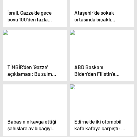
İsrail, Gazze’de gece
Ataşehir’de sokak
boyu 100’den fazla
ortasında bıçaklı
noktayı vurdu
dehşet
TİMBİR’den ‘Gazze’
ABD Başkanı
açıklaması: Bu zulme
Biden’dan Filistin’e
karşıyız
insani yardım
açıklaması
Babasının kavga ettiği
Edirne’de iki otomobil
şahıslara av bıçağıyla
kafa kafaya çarpıştı: 2
böyle saldırdı: 1 ölü, 1
yaralı