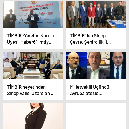
TİMBİR Yönetim Kurulu
TİMBİR’den Sinop
Üyesi, Haber61 İmtiyaz
Çevre, Şehircilik İl
Sahibi Tanju
Müdürü Livaoğlu’na
Akıncıoğlu’na Hizmet
ziyaret
Ödülü
TİMBİR heyetinden
Milletvekili Üçüncü:
Sinop Valisi Özarslan’a
Avrupa ateşle
ziyaret
oynamanın cezasını
çekiyor