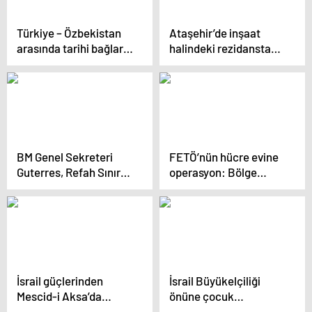
Türkiye – Özbekistan
Ataşehir’de inşaat
arasında tarihi bağlar
halindeki rezidansta
gelişiyor
yangın
BM Genel Sekreteri
FETÖ’nün hücre evine
Guterres, Refah Sınır
operasyon: Bölge
Kapısı’nda
ablası bazadan çıktı
İsrail güçlerinden
İsrail Büyükelçiliği
Mescid-i Aksa’da
önüne çocuk
Müslümanlara gaz
oyuncakları bırakıldı