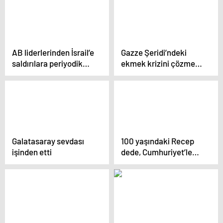
düştü: 1 yaralı
AB liderlerinden İsrail’e
Gazze Şeridi’ndeki
saldırılara periyodik
ekmek krizini çözmek
“ara” çağrısı
için kil fırın kullanmaya
başlandı
Galatasaray sevdası
100 yaşındaki Recep
işinden etti
dede, Cumhuriyet’le
aynı yaşta olmanın
mutluluğunu yaşıyor