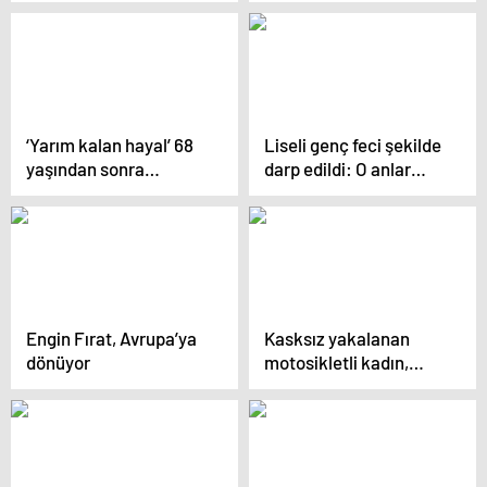
bombası ile müdahale
‘Yarım kalan hayal’ 68
Liseli genç feci şekilde
yaşından sonra
darp edildi: O anlar
üniversiteli yaptı
kamerada
Engin Fırat, Avrupa’ya
Kasksız yakalanan
dönüyor
motosikletli kadın,
polisleri çileden çıkardı