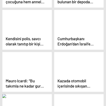
çocuğuna hem annelik
bulunan bir depoda
hem babalık yaptı
yangın çıktı
Kendisini polis, savcı
Cumhurbaşkanı
olarak tanıtıp bir kişiyi
Erdoğan’dan İsrail’e
800 bin lira dolandıran
Filistin tepkisi!
şahıs tutuklandı
Mauro Icardi: “Bu
Kazada otomobil
takımla ne kadar gurur
içerisinde sıkışan
duyduğumu
‘anne’ için ekipler
anlatamam”
seferber oldular