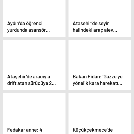
Aydın’da öğrenci
Ataşehir’de seyir
yurdunda asansör
halindeki araç alev
kazası: 1 ölü
alev yandı
Ataşehir’de aracıyla
Bakan Fidan: ‘Gazze’ye
drift atan sürücüye 20
yönelik kara harekatı
bin 342 TL ceza
bu vahşeti katliama
çevirir’
Fedakar anne: 4
Küçükçekmece’de