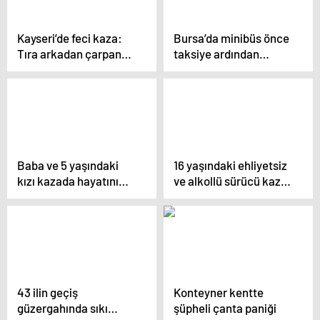
Kayseri’de feci kaza:
Bursa’da minibüs önce
Tıra arkadan çarpan
taksiye ardından
otomobildeki 1 kişi
yayalara çaptı: 4 yaralı
öldü, 2 kişi yaralandı
Baba ve 5 yaşındaki
16 yaşındaki ehliyetsiz
kızı kazada hayatını
ve alkollü sürücü kaza
kaybetti
yaptı
43 ilin geçiş
Konteyner kentte
güzergahında sıkı
şüpheli çanta paniği