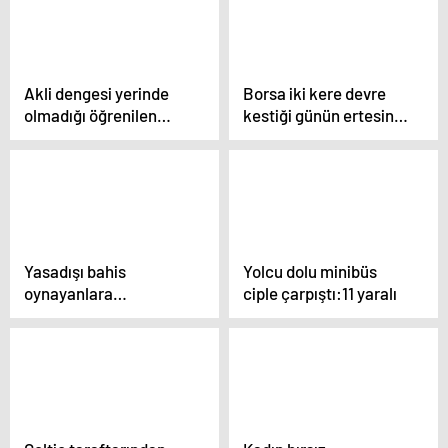
Akli dengesi yerinde
Borsa iki kere devre
olmadığı öğrenilen
kestiği günün ertesine
kayıp kadın bulundu
yükselişle başladı
Yasadışı bahis
Yolcu dolu minibüs
oynayanlara
ciple çarpıştı:11 yaralı
operasyon: 9 şüpheli
adliyeye sevk edildi