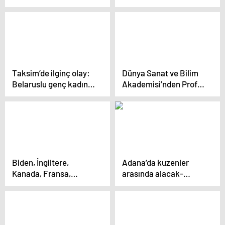
yüzde 15,5 azaldı
Kocasını sokak
ortasında göğsünden
bıçakladı
Taksim’de ilginç olay:
Dünya Sanat ve Bilim
Belaruslu genç kadın
Akademisi’nden Prof.
“Koca arıyorum” dövizi
Dr. Brunnhuber:
açtı
“Dünya, 2030’a kadar
Sürdürebilir Kalkınma
Hedeflerine
ulaşamayacak”
Biden, İngiltere,
Adana’da kuzenler
Kanada, Fransa,
arasında alacak-
Almanya ve İtalya
verecek kavgası: 1 ölü,
liderleri ile görüştü
1 yaralı