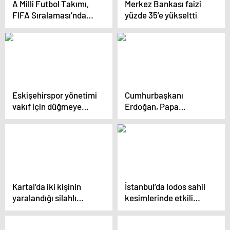
A Milli Futbol Takımı,
Merkez Bankası faizi
FIFA Sıralaması’nda
yüzde 35’e yükseltti
dört basamak yükseldi
Eskişehirspor yönetimi
Cumhurbaşkanı
vakıf için düğmeye
Erdoğan, Papa
bastı
Fransuva ile görüştü
Kartal’da iki kişinin
İstanbul’da lodos sahil
yaralandığı silahlı
kesimlerinde etkili
kavga kamerada
oluyor