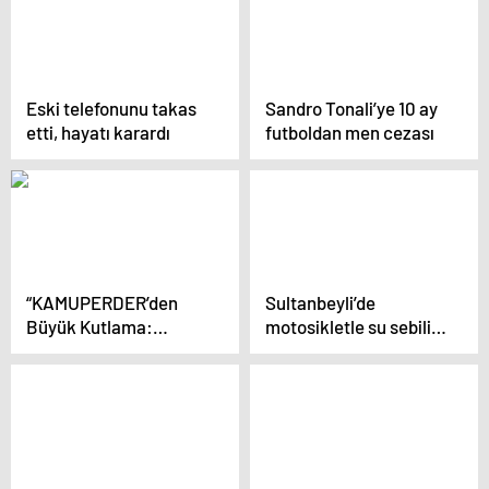
Düzenlemeleri
Eski telefonunu takas
Sandro Tonali’ye 10 ay
etti, hayatı karardı
futboldan men cezası
“KAMUPERDER’den
Sultanbeyli’de
Büyük Kutlama:
motosikletle su sebili
Cumhuriyetin 100. Yılı
taşımacılığı kamerada
Etkinliği ve Ödül
Töreni!”