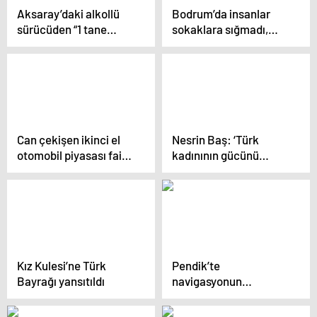
Aksaray’daki alkollü
Bodrum’da insanlar
sürücüden “1 tane
sokaklara sığmadı,
içtim” savunması
meydanlarda adım
atacak yer kalmadı
Can çekişen ikinci el
Nesrin Baş: ‘Türk
otomobil piyasası faiz
kadınının gücünü
artırımıyla kontak
gösterdiğim için
kapattı
mutluyum’
Kız Kulesi’ne Türk
Pendik’te
Bayrağı yansıtıldı
navigasyonun
gösterdiği ara yola
giren araç boşluğa