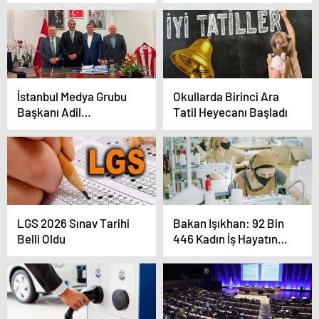
“Dijital Basınla Yan
Rotasında
Yana Yürüyeceğiz”
İstanbul Medya Grubu
Okullarda Birinci Ara
Başkanı Adil
Tatil Heyecanı Başladı
Koçalan’dan Şişli
Belediyesi Başkan
Yardımcısı Şaban
Demirel’e Anlamlı
Ziyaret
LGS 2026 Sınav Tarihi
Bakan Işıkhan: 92 Bin
Belli Oldu
446 Kadın İş Hayatına
Katıldı