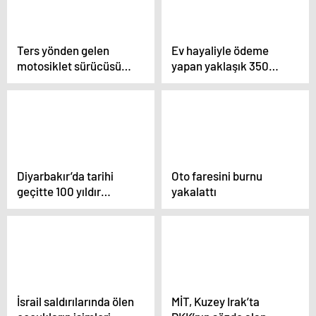
Ters yönden gelen
Ev hayaliyle ödeme
motosiklet sürücüsü
yapan yaklaşık 350
genç kıza böyle çarptı
kişi, 8 yıldır evlerine
kavuşamadı
Diyarbakır’da tarihi
Oto faresini burnu
geçitte 100 yıldır
yakalattı
baharatçılık yapılıyor
İsrail saldırılarında ölen
MİT, Kuzey Irak’ta