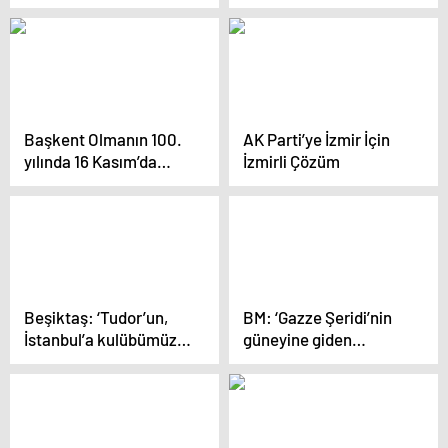
denetim: Yük taşıyan
araçlar tek tek
durduruldu
Başkent Olmanın 100.
AK Parti’ye İzmir İçin
yılında 16 Kasım’da
İzmirli Çözüm
Dünyanın Kalbi
Ankara’da Atacak
Beşiktaş: ‘Tudor’un,
BM: ‘Gazze Şeridi’nin
İstanbul’a kulübümüzle
güneyine giden
görüşmek için geldiği
Filistinliler saldırılar
haberler asılsızdır’
nedeniyle geri dönüyor’