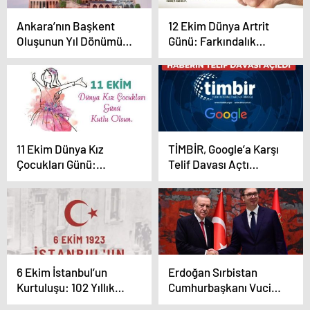
Ankara’nın Başkent
12 Ekim Dünya Artrit
Oluşunun Yıl Dönümü:
Günü: Farkındalık
Cumhuriyet’in Kalbi,
Artıyor, Tedavi
102 Yıldır Ankara’da
Yöntemleri Gelişiyor
Atıyor
11 Ekim Dünya Kız
TİMBİR, Google’a Karşı
Çocukları Günü:
Telif Davası Açtı
Geleceğin Gücü
“Üyelerimize telif
ücreti öde!”
6 Ekim İstanbul’un
Erdoğan Sırbistan
Kurtuluşu: 102 Yıllık
Cumhurbaşkanı Vucic
Gurur ve Minnet Günü
ile görüştü