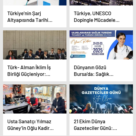
Türkiye’nin Şarj
Türkiye, UNESCO
Altyapısında Tarihi
Dopingle Mücadele
Büyüme: Bir Yılda Üç
Yönetim Kuruluna
Kat Artış
Yeniden Seçildi
Türk- Alman İklim İş
Dünyanın Gözü
Birliği Güçleniyor:
Bursa’da: Sağlık
Öztürk’ten
Turizminde Küresel
“Geleceğimiz İçin
Zirveye Doğru
Birlikte Hareket
Edeceği” Mesajı
Usta Sanatçı Yılmaz
21 Ekim Dünya
Güney’in Oğlu Kadir
Gazeteciler Günü:
Güney ve Oyuncu
Gerçeğin İzinde, Halkın