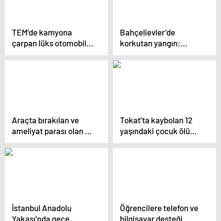
TEM’de kamyona
Bahçelievler’de
çarpan lüks otomobil
korkutan yangın:
kağıt gibi ezildi: 1 ölü, 2
Tekstil deposu
yaralı
kullanılamaz hale geldi
Araçta bırakılan ve
Tokat’ta kaybolan 12
ameliyat parası olan 42
yaşındaki çocuk ölü
bin doları çalan hırsız
olarak bulundu
yakalandı
İstanbul Anadolu
Öğrencilere telefon ve
Yakası’nda gece
bilgisayar desteği