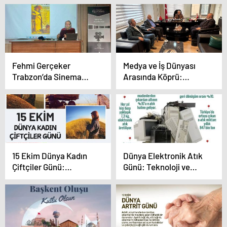
Özdemir Özkan’dan
Sesi Olmaya Devam
İstanbul Medya
Ediyor
Grubu’na Ziyaret
Fehmi Gerçeker
Medya ve İş Dünyası
Trabzon’da Sinema
Arasında Köprü:
Tutkunlarıyla
UTSİAD’da Önemli
Buluşacak
Ziyaret
15 Ekim Dünya Kadın
Dünya Elektronik Atık
Çiftçiler Günü:
Günü: Teknoloji ve
Toprağın Kalbi Kadın
Çevre Dengesi Kritik
Emeğiyle Atıyor
Noktada