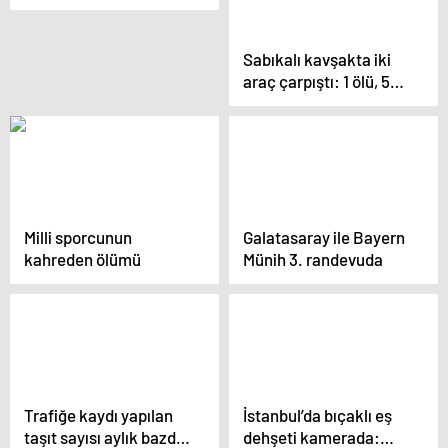
Kontrolden çıkan araç
böyle savruldu
Sabıkalı kavşakta iki
araç çarpıştı: 1 ölü, 5
yaralı
Milli sporcunun
Galatasaray ile Bayern
kahreden ölümü
Münih 3. randevuda
Trafiğe kaydı yapılan
İstanbul’da bıçaklı eş
taşıt sayısı aylık bazda
dehşeti kamerada: