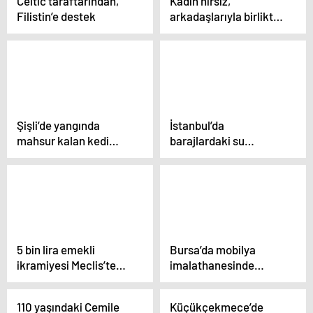
Celtic taraftarından,
Kadın hırsız,
Filistin’e destek
arkadaşlarıyla birlikte
motosiklet çaldı
Şişli’de yangında
İstanbul’da
mahsur kalan kedi
barajlardaki su
itfaiye ekiplerince
seviyesi yüzde 20’nin
kurtarıldı
altına düştü: Alibey
Barajı’ndaki suyun
rengi değişti
5 bin lira emekli
Bursa’da mobilya
ikramiyesi Meclis’te
imalathanesinde
kabul edildi
yangın
110 yaşındaki Cemile
Küçükçekmece’de