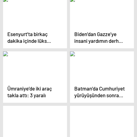
Esenyurt’ta birkaç
Biden’dan Gazze’ye
dakika içinde lüks
insani yardımın derhal
araçtan gösterge
artırılması çağrısı
panelini çaldı
Ümraniye’de iki araç
Batman’da Cumhuriyet
takla attı: 3 yaralı
yürüyüşünden sonra
şüpheli paket paniği