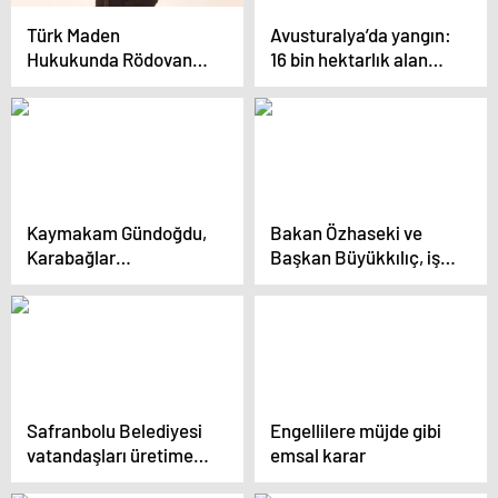
Türk Maden
Avusturalya’da yangın:
Hukukunda Rödovans
16 bin hektarlık alan
Sözleşmesi / Av.
küle döndü
Zeynep Hilal Doy
Kaymakam Gündoğdu,
Bakan Özhaseki ve
Karabağlar
Başkan Büyükkılıç, iş
Mahallesi’nde
insanlarıyla buluştu
vatandaşlarla buluştu
Safranbolu Belediyesi
Engellilere müjde gibi
vatandaşları üretime
emsal karar
teşvik etmeye devam