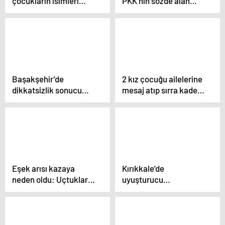
çocukların isimleri
PKK’nın sözde alan
kollarına ve
sorumlusunu etkisiz
bacaklarına yazıldı
hale getirdi
Başakşehir’de
2 kız çocuğu ailelerine
dikkatsizlik sonucu
mesaj atıp sırra kadem
yaşanan kazalar
bastı
kamerada
Eşek arısı kazaya
Kırıkkale’de
neden oldu: Uçtukları
uyuşturucu
göletin kıyısında
operasyonu: 19 gözaltı
ölümden döndüler