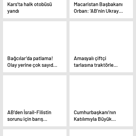
Kars’ta halk otobüsü
Macaristan Başbakanı
yandı
Orban: ‘AB’nin Ukrayna
stratejisi başarısız
oldu’
Bağcılar’da patlama!
Amasyalı çiftçi
Olay yerine çok sayıda
tarlasına traktörle
ekip sevk edildi
‘Cumhuriyet’ yazdı,
Mehmetçik tesadüfen
helikopterle
görüntüledi
AB’den İsrail-Filistin
Cumhurbaşkanı’nın
sorunu için barış
Katılımıyla Büyük
konferansı çağrısı
Filistin Mitingi:
İstanbul’da Trafik