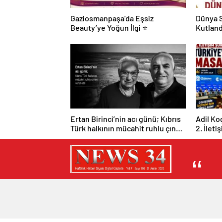
Gaziosmanpaşa’da Eşsiz
Dünya S
Beauty’ye Yoğun İlgi ⭐
Kutland
Ertan Birinci’nin acı günü; Kıbrıs
Adil Ko
Türk halkının mücahit ruhlu çınarı
2. İleti
vefat etti