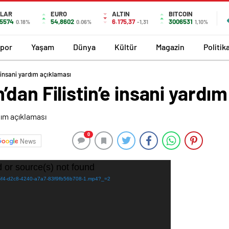
LAR
EURO
ALTIN
BITCOIN
,5574
54,8602
6.175,37
3006531
0.18%
0.06%
-1,31
1,10%
por
Yaşam
Dünya
Kültür
Magazin
Politik
 insani yardım açıklaması
dan Filistin’e insani yardı
0
News
 or source(s) not found
59c5f4-d2c8-4240-a7a7-83f9fb56b708-1.mp4?_=2