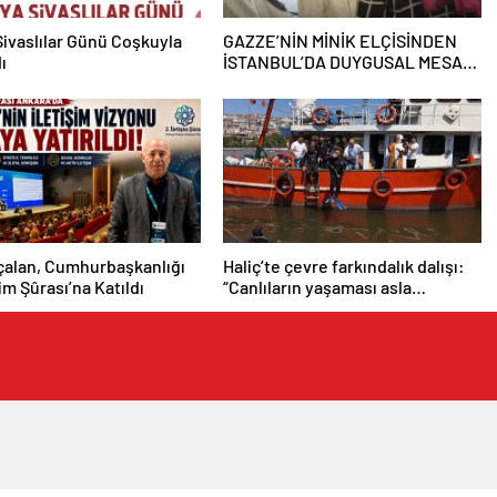
ivaslılar Günü Coşkuyla
GAZZE’NİN MİNİK ELÇİSİNDEN
ı
İSTANBUL’DA DUYGUSAL MESAJ:
“BURASI BENİM İKİNCİ EVİM”
çalan, Cumhurbaşkanlığı
Haliç’te çevre farkındalık dalışı:
şim Şûrası’na Katıldı
“Canlıların yaşaması asla
mümkün değil”