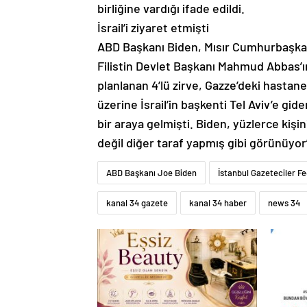
birliğine vardığı ifade edildi.
İsrail’i ziyaret etmişti
ABD Başkanı Biden, Mısır Cumhurbaşkanı
Filistin Devlet Başkanı Mahmud Abbas’ı
planlanan 4’lü zirve, Gazze’deki hastane
üzerine İsrail’in başkenti Tel Aviv’e g
bir araya gelmişti. Biden, yüzlerce kişini
değil diğer taraf yapmış gibi görünüy
ABD Başkanı Joe Biden
İstanbul Gazeteciler F
kanal 34 gazete
kanal 34 haber
news 34