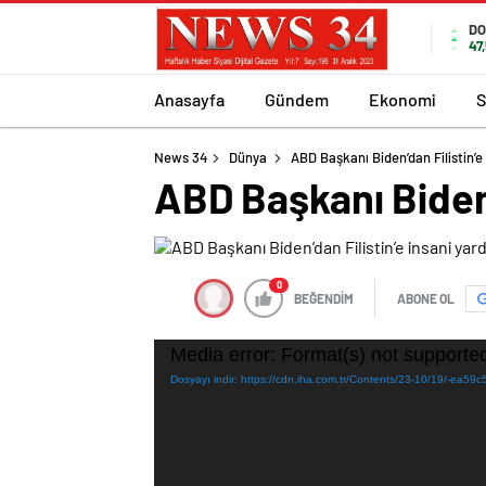
DO
47
Anasayfa
Gündem
Ekonomi
S
News 34
Dünya
ABD Başkanı Biden’dan Filistin’e
ABD Başkanı Biden’
0
BEĞENDİM
ABONE OL
Video
Media error: Format(s) not supported
oynatıcı
Dosyayı indir: https://cdn.iha.com.tr/Contents/23-10/19/-ea