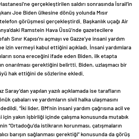
Hastanesi’ne gerçekleştirilen saldırı sonrasında İsrail’in
aşkanı Joe Biden ülkesine dönüş yolunda Mısır
telefon görüşmesi gerçekleştirdi. Başkanlık uçağı Air
lmanya’daki Ramstein Hava Üssü’nde gazetecilere
efah Sınır Kapısı’nı açmayı ve Gazze’ye insani yardım
 izin vermeyi kabul ettiğini açıkladı. İnsani yardımlara
rın sona ereceğini ifade eden Biden, ilk etapta
n onarılması gerektiğini belirtti. Biden, uzlaşmacı bir
yü hak ettiğini de sözlerine ekledi.
Saray’dan yapılan yazılı açıklamada ise tarafların
ük çabaları ve yardımların sivil halka ulaşmasını
dildi. “İki lider, BM’nin insani yardım çağrısına acil ve
si için yakın işbirliği içinde çalışma konusunda mutabık
’nin “Ortadoğu’da istikrarın korunması, çatışmaların
lıcı barışın sağlanması gerektiği” konusunda da görüş