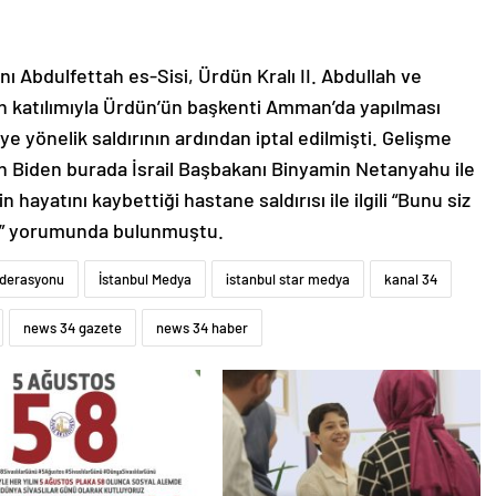
 Abdulfettah es-Sisi, Ürdün Kralı II. Abdullah ve
n katılımıyla Ürdün’ün başkenti Amman’da yapılması
ye yönelik saldırının ardından iptal edilmişti. Gelişme
iden Biden burada İsrail Başbakanı Binyamin Netanyahu ile
n hayatını kaybettiği hastane saldırısı ile ilgili “Bunu siz
or” yorumunda bulunmuştu.
ederasyonu
İstanbul Medya
istanbul star medya
kanal 34
news 34 gazete
news 34 haber