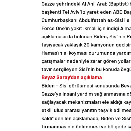
Gazze şehrindeki Al Ahli Arab (Baptist) 
başkenti Tel Aviv’i ziyaret eden ABD B
Cumhurbaşkanı Abdulfettah es-Sisi ile 
Force One’ın yakıt ikmali için indiği A
açıklamalarda bulunan Biden, Sisi’nin R
taşıyacak yaklaşık 20 kamyonun geçişine
Hamas’ın el koyması durumunda yardımla
çatışmalar nedeniyle zarar gören yolları
tavır sergileyen Sisi’nin bu konuda övgü
Beyaz Saray’dan açıklama
Biden – Sisi görüşmesi konusunda Beyaz 
Gazze’ye insani yardım sağlanmasına dön
sağlayacak mekanizmaları ele aldığı kayde
etkili uluslararası yanıtın teşvik edilme
kaldı” denilen açıklamada, Biden ve Sisi
tırmanmasının önlenmesi ve bölgede ka