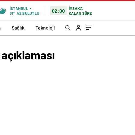
İMSAK'A
İSTANBUL
02:00
KALAN SÜRE
31°
AZ BULUTLU
a
Sağlık
Teknoloji
m açıklaması