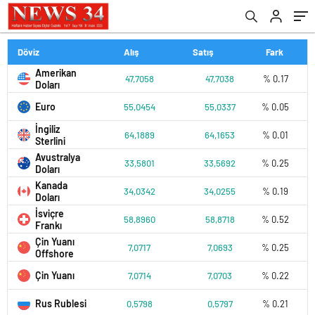
Döviz
Alış
Satış
Fark
Amerikan
47,7058
47,7038
% 0.17
Doları
Euro
55,0454
55,0337
% 0.05
İngiliz
64,1889
64,1653
% 0.01
Sterlini
Avustralya
33,5801
33,5692
% 0.25
Doları
Kanada
34,0342
34,0255
% 0.19
Doları
İsviçre
58,8960
58,8718
% 0.52
Frankı
Çin Yuanı
7,0717
7,0693
% 0.25
Offshore
Çin Yuanı
7,0714
7,0703
% 0.22
Rus Rublesi
0,5798
0,5797
% 0.21