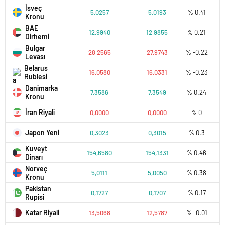
İsveç
5,0257
5,0193
% 0.41
Kronu
BAE
12,9940
12,9855
% 0.21
Dirhemi
Bulgar
28,2565
27,9743
% -0.22
Levası
Belarus
16,0580
16,0331
% -0.23
Rublesi
Danimarka
7,3586
7,3549
% 0.24
Kronu
İran Riyali
0,0000
0,0000
% 0
Japon Yeni
0,3023
0,3015
% 0.3
Kuveyt
154,6580
154,1331
% 0.46
Dinarı
Norveç
5,0111
5,0050
% 0.38
Kronu
Pakistan
0,1727
0,1707
% 0.17
Rupisi
Katar Riyali
13,5068
12,5787
% -0.01