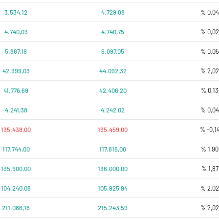
3.534,12
4.729,88
% 0,0
4.740,03
4.740,75
% 0,0
5.887,19
6.097,05
% 0,0
42.999,03
44.092,32
% 2,0
41.776,69
42.406,20
% 0,13
4.241,38
4.242,02
% 0,0
135.438,00
135.459,00
% -0,1
117.744,00
117.816,00
% 1,90
135.900,00
136.000,00
% 1,87
104.240,08
105.925,94
% 2,0
211.086,16
215.243,59
% 2,0