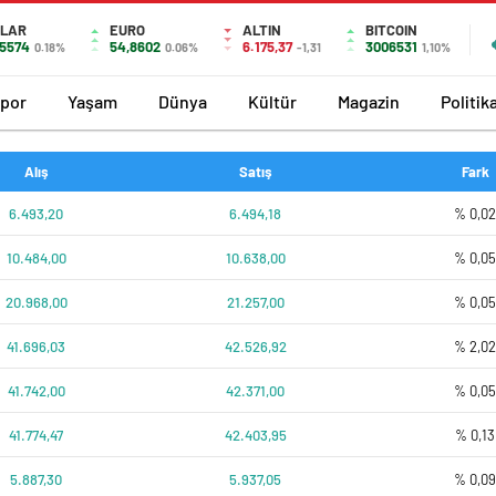
LAR
EURO
ALTIN
BITCOIN
,5574
54,8602
6.175,37
3006531
0.18%
0.06%
-1,31
1,10%
por
Yaşam
Dünya
Kültür
Magazin
Politik
Alış
Satış
Fark
6.493,20
6.494,18
% 0,0
10.484,00
10.638,00
% 0,0
20.968,00
21.257,00
% 0,0
41.696,03
42.526,92
% 2,0
41.742,00
42.371,00
% 0,0
41.774,47
42.403,95
% 0,13
5.887,30
5.937,05
% 0,0