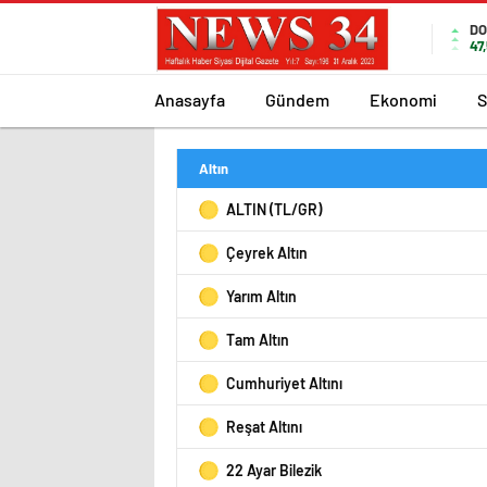
DO
47
Anasayfa
Gündem
Ekonomi
S
Altın
ALTIN (TL/GR)
Çeyrek Altın
Yarım Altın
Tam Altın
Cumhuriyet Altını
Reşat Altını
22 Ayar Bilezik