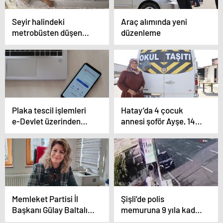
Seyir halindeki
Araç alımında yeni
metrobüsten düşen
düzenleme
yolcu o anları anlattı
Plaka tescil işlemleri
Hatay’da 4 çocuk
e-Devlet üzerinden
annesi şoför Ayşe, 14
yapılabilecek
yıldır direksiyon
sallayarak ekmek
parasını kazanıyor
Memleket Partisi İl
Şişli’de polis
Başkanı Gülay Baltalık:
memuruna 9 yıla kadar
“Özel grupların
hapis talebi