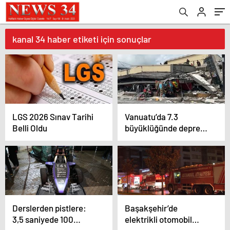
kanal 34 haber etiketi için sonuçlar
LGS 2026 Sınav Tarihi
Vanuatu’da 7.3
Belli Oldu
büyüklüğünde deprem:
1 ölü
Derslerden pistlere:
Başakşehir’de
3,5 saniyede 100
elektrikli otomobil