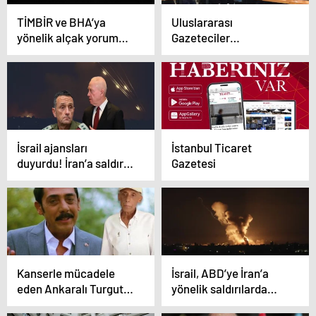
TİMBİR ve BHA’ya
Uluslararası
yönelik alçak yorum
Gazeteciler
asılsız çıktı; ‘tekzip’
Konfederasyonu
geldi…
Kuşadası’nda Buluştu
İsrail ajansları
İstanbul Ticaret
duyurdu! İran’a saldırı
Gazetesi
planı onaylandı
Kanserle mücadele
İsrail, ABD’ye İran’a
eden Ankaralı Turgut:
yönelik saldırılarda
“Evlatlıktan reddettim”
nükleer ve petrol