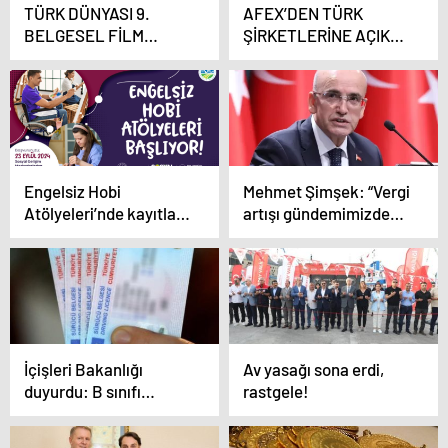
TÜRK DÜNYASI 9.
AFEX’DEN TÜRK
BELGESEL FİLM
ŞİRKETLERİNE AÇIK
FESTİVALİ FİNALİST
DAVET
FİLMLER BELİRLENDİ
Engelsiz Hobi
Mehmet Şimşek: “Vergi
Atölyeleri’nde kayıtlar
artışı gündemimizde
başlıyor
yok”
İçişleri Bakanlığı
Av yasağı sona erdi,
duyurdu: B sınıfı
rastgele!
ehliyeti olan herkese
zorunlu