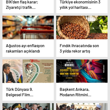
BİK’den flaş karar;
Türkiye ekonomisinin 3
Ziyaretçi trafik
yıllık yol haritası
şartlarında yarı yarıya
açıklandı
indirim
Ağustos ayı enflasyon
Fındık ihracatında son
rakamları açıklandı
3 yılda rekor artış
Türk Dünyası 9.
Başkent Ankara,
Belgesel Film
Modanın Ritmini
Festivaline 300 filmle
Belirliyor!
müracaat