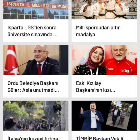
Isparta LGS’den sonra
Milli sporcudan altın
üniversite sınavında da
madalya
büyük başarı
Ordu Belediye Başkanı
Eski Kızılay
Güler: Asla unutmadık
Başkanı’nın kızı
ve unutmayacağız
motosiklete çarptı, 1
ölü, 3 yaralı
İtalya’nın kuzeyi fırtına,
TİMBİR Başkan Vekili