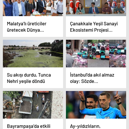
bulaşmıştır
Malatya’lı üreticiler
Çanakkale Yeşil Sanayi
üretecek Dünya
Ekosistemi Projesi
tüketecek
Çalıştayı gerçekleşti
Su akışı durdu, Tunca
İstanbul’da akıl almaz
Nehri yeşile döndü
olay: Sözde
hayvansever kadın 85
kediyi ölüme terk etti
Bayrampaşa’da etkili
Ay-yıldızlıların,