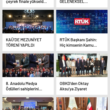
çeyrek finale yükseldi,
GELENEKSEL
taraftarlar sokağa
ESİNTİLER” SERGİSİ
döküldü
HÜNKÂR KASRI’NDA
KAÜ’DE MEZUNİYET
RTÜK Başkanı Şahin:
TÖRENİ YAPILDI
Hiç kimsenin Kamu
Bankamıza ve Üst
Kurulumuza haksızca
saldırmasına hakkı
yoktur
8. Anadolu Medya
OBKD’den Oktay
Ödülleri sahiplerini
Aksu’ya Ziyaret
buldu, TİMBİR
üyelerinin büyük
gururu