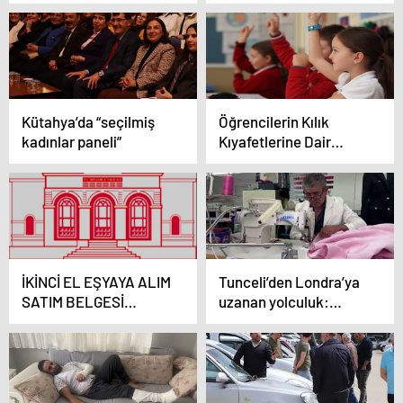
kilometreye ulaşan
yangını: 14 katlı bina
araç ürettiler
geçici olarak tahliye
edildi
Kütahya’da “seçilmiş
Öğrencilerin Kılık
kadınlar paneli”
Kıyafetlerine Dair
Yönetmelik’te
değişiklik Resmi
Gazete’de
İKİNCİ EL EŞYAYA ALIM
Tunceli’den Londra’ya
SATIM BELGESİ
uzanan yolculuk:
ZORUNLULUĞU
Obama, Trump,
Middleton’u Tuncelili
terzi giydiriyor