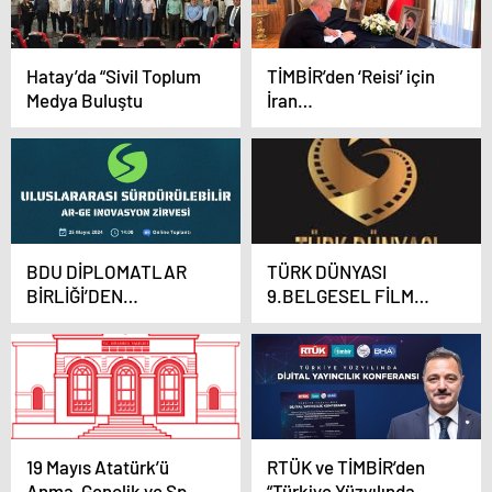
Hatay’da “Sivil Toplum
TİMBİR’den ‘Reisi’ için
Medya Buluştu
İran
Başkonsolosluğuna
taziye
BDU DİPLOMATLAR
TÜRK DÜNYASI
BİRLİĞİ’DEN
9.BELGESEL FİLM
ULUSLARARASI
FESTİVALİ
SÜRDÜRÜLEBİLİR AR-
MÜRACAATLARI
GE İNOVASYON
DEVAM EDİYOR
ZİRVESİ
19 Mayıs Atatürk’ü
RTÜK ve TİMBİR’den
Anma, Gençlik ve Spor
“Türkiye Yüzyılında