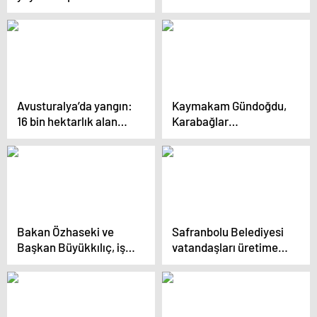
“EMC Medya Center”
GELİŞİMİNE KATKILAR
yayın hayatına başladı
SAĞLIYOR
Avusturalya’da yangın:
Kaymakam Gündoğdu,
16 bin hektarlık alan
Karabağlar
küle döndü
Mahallesi’nde
vatandaşlarla buluştu
Bakan Özhaseki ve
Safranbolu Belediyesi
Başkan Büyükkılıç, iş
vatandaşları üretime
insanlarıyla buluştu
teşvik etmeye devam
ediyor