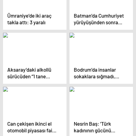
Ümraniye’de iki araç
Batman’da Cumhuriyet
takla attı: 3 yaralı
yürüyüşünden sonra
şüpheli paket paniği
Aksaray’daki alkollü
Bodrum’da insanlar
sürücüden “1 tane
sokaklara sığmadı,
içtim” savunması
meydanlarda adım
atacak yer kalmadı
Can çekişen ikinci el
Nesrin Baş: ‘Türk
otomobil piyasası faiz
kadınının gücünü