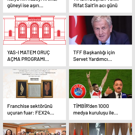
güneyi ise aşırı
Rifat Sait’in acı günü
sıcaklarla mücadele
ediyor
YAS-I MATEM ORUÇ
TFF Başkanlığı için
AÇMA PROGRAMI
Servet Yardımcı
BASIN DAVETİ
delegelerden gerekli
desteği alarak, resmen
başvuruyu yaptı
Franchise sektörünü
TİMBİR’den 1000
uçuran fuar: FEX24
medya kuruluşu ile
Germany
UEFA’nın Merih
Demiral kararına tepki:
Avrupa kupasına şaibe