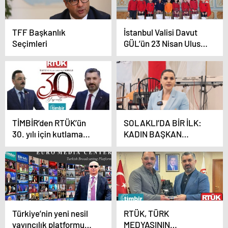
TFF Başkanlık
İstanbul Valisi Davut
Seçimleri
GÜL’ün 23 Nisan Ulusal
Egemenlik ve Çocuk
Bayramı mesajı
TİMBİR’den RTÜK’ün
SOLAKLI’DA BİR İLK:
30. yılı için kutlama
KADIN BAŞKAN
mesajı
SEÇİLDİ
Türkiye’nin yeni nesil
RTÜK, TÜRK
yayıncılık platformu
MEDYASININ