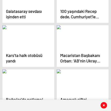
Galatasaray sevdası
100 yaşındaki Recep
işinden etti
dede, Cumhuriyet’le
aynı yaşta olmanın
mutluluğunu yaşıyor
Kars’ta halk otobüsü
Macaristan Başbakanı
yandı
Orban: ‘AB’nin Ukrayna
stratejisi başarısız
oldu’
Bağcılar’da patlama!
Amasyalı çiftçi
Olay yerine çok sayıda
tarlasına traktörle
ekip sevk edildi
‘Cumhuriyet’ yazdı,