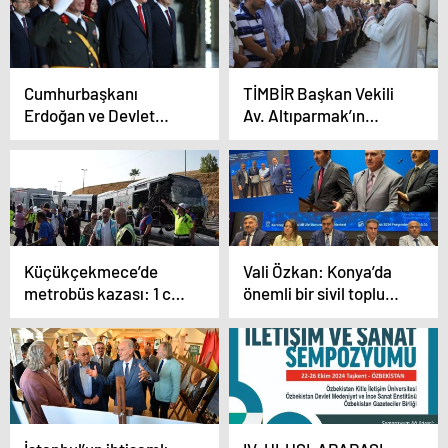
Cumhurbaşkanı
TİMBİR Başkan Vekili
Erdoğan ve Devlet
Av. Altıparmak’ın
erkanı, 30 Ağustos
babası toprağa verildi.
Zafer Bayramı’nda
Anıtkabir’i ziyaret etti
Küçükçekmece’de
Vali Özkan: Konya’da
metrobüs kazası: 1 can
önemli bir sivil toplum
kaybı, 50 yaralı
geleneğimiz var