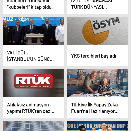
İstanbul’un ihtişamlı
IV. ULUSLARARASI
“kubbeleri” kitap oldu.
TÜRK DÜNYASI
İLETİŞİM VE SANAT
SEMPOZYUMU BASIN
BİLDİRİSİ
VALİ GÜL,
YKS tercihleri başladı
İSTANBUL’UN GÜNCEL
EMNİYET VERİLERİNİ
AÇIKLAYACAK
Ahlaksız animasyon
Türkiye İlk Yapay Zeka
yapımı RTÜK’ten ceza
Fuarı’na Hazırlanıyor;
aldı
imzalar atıldı