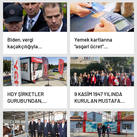
toplumda var
olduklarının bilincinde
olmalıyız”
Biden, vergi
Yemek kartlarına
kaçakçılığıyla
“asgari ücret”
suçlanan oğlu için af
düzenlemesi
yetkisini kullandı
HDY ŞİRKETLER
9 KASİM 1947 YILINDA
GURUBU’NDAN,
KURULAN MUSTAFA
DOĞDUĞU
KEMAL DERNEĞİ’NDE
TOPRAKLARA 100
NELER OLUYOR?
MİLYONLUK YATIRIM
MÜJDESİ.