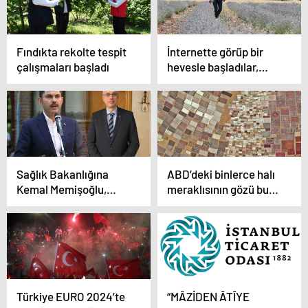
Fındıkta rekolte tespit
İnternette görüp bir
çalışmaları başladı
hevesle başladılar,
lavanta üreticisi
oldular
Sağlık Bakanlığına
ABD’deki binlerce halı
Kemal Memişoğlu,
meraklısının gözü bu
Çevre, Şehircilik ve
tarlada
İklim Değişikliği
Bakanlığına Murat
Kurum atandı
Türkiye EURO 2024’te
“MÂZİDEN ÂTÎYE