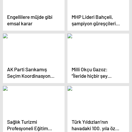
Engellilere müjde gibi
MHP Lideri Bahçeli,
emsal karar
şampiyon güreşçileri
kabul etti
AK Parti Sarıkamış
Milli Okçu Gazoz:
Seçim Koordinasyon
“İleride hiçbir şey
Merkezi Açıldı
yapmak istemiyorum”
Sağlık Turizmi
Türk Yıldızları’nın
Profesyoneli Eğitim
havadaki 100. yıla özel