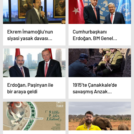
Ekrem İmamoğlu’nun
Cumhurbaşkanı
siyasi yasak davası
Erdoğan, BM Genel
ertelendi!
Sekreteri Guterres ile
bir araya geldi: KKTC
talebinde bulundu
Erdoğan, Paşinyan ile
1915’te Çanakkale’de
bir araya geldi
savaşmış Anzak
doktorun müthiş
hikâyesi belgesel
oluyor.