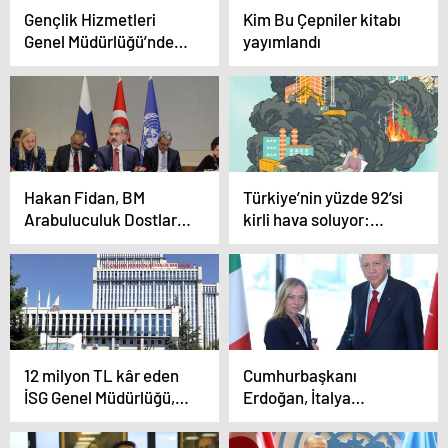
Gençlik Hizmetleri
Kim Bu Çepniler kitabı
Genel Müdürlüğü’nden
yayımlandı
stratejik çalıştay
Hakan Fidan, BM
Türkiye’nin yüzde 92’si
Arabuluculuk Dostlar
kirli hava soluyor:
Grubu toplantısında
Temiz Hava Hakkı
konuştu
Platformu duyurdu
12 milyon TL kâr eden
Cumhurbaşkanı
İSG Genel Müdürlüğü,
Erdoğan, İtalya
sektörde yetersiz
Başbakanı Meloni ile
kaldı!
görüştü