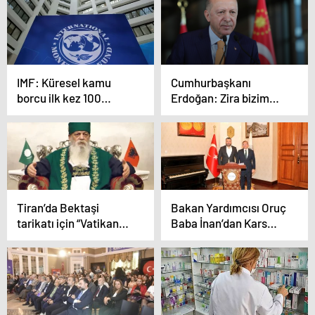
tesislerini hedef
almayacağına dair
güvence verdi
IMF: Küresel kamu
Cumhurbaşkanı
borcu ilk kez 100
Erdoğan: Zira bizim
trilyon doları aşacak
siyaset anlayışımızda
yol medeniyettir
Tiran’da Bektaşi
Bakan Yardımcısı Oruç
tarikatı için “Vatikan
Baba İnan’dan Kars
Benzeri Devlet” talebi
Valisi Ziya Polat’a
ziyaret