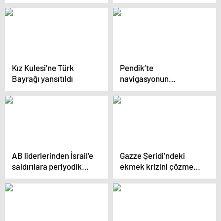
artırımıyla kontak
gösterdiğim için
kapattı
mutluyum’
Kız Kulesi’ne Türk
Pendik’te
Bayrağı yansıtıldı
navigasyonun
gösterdiği ara yola
giren araç boşluğa
düştü: 1 yaralı
AB liderlerinden İsrail’e
Gazze Şeridi’ndeki
saldırılara periyodik
ekmek krizini çözmek
“ara” çağrısı
için kil fırın kullanmaya
başlandı