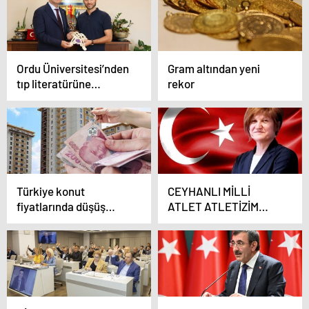
Ordu Üniversitesi’nden
Gram altından yeni
tıp literatürüne
rekor
geçecek buluş
Türkiye konut
CEYHANLI MİLLİ
fiyatlarında düşüş
ATLET ATLETİZİM
rekoru kırdı!
FEDERSYON
BAŞKANLIĞINA ADAY
OLDUĞUNU AÇIKLADI