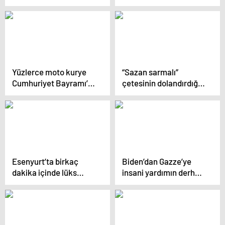
Programı tamamlandı
gösterisi kokpitten
görüntülendi
Yüzlerce moto kurye
“Sazan sarmalı”
Cumhuriyet Bayramı’nı
çetesinin dolandırdığı 1
coşku ile kutladı
milyon 765 lirayı altına
çevirdiği ortaya çıktı
Esenyurt’ta birkaç
Biden’dan Gazze’ye
dakika içinde lüks
insani yardımın derhal
araçtan gösterge
artırılması çağrısı
panelini çaldı