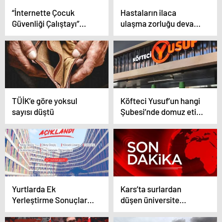
“İnternette Çocuk
Hastaların ilaca
Güvenliği Çalıştayı”
ulaşma zorluğu devam
AKK’de gerçekleşti!
ediyor
TÜİK’e göre yoksul
Köfteci Yusuf’un hangi
sayısı düştü
Şubesi’nde domuz eti
çıktı?
Yurtlarda Ek
Kars’ta surlardan
Yerleştirme Sonuçları
düşen üniversite
Açıklandı
öğrencisi yaşamını
yitirdi