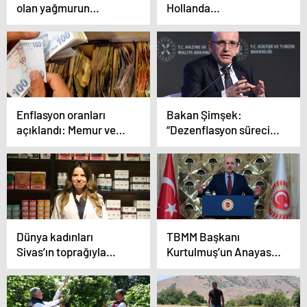
olan yağmurun
Hollanda
etkisiyle İSKİ rögar
müsabakasında
hattı çöktü
Fransız hakem
Clement Turpin düdük
çalacak
Enflasyon oranları
Bakan Şimşek:
açıklandı: Memur ve
“Dezenflasyon süreci
emeklilerin zam
başladı”
oranları belli oldu
Dünya kadınları
TBMM Başkanı
Sivas’ın toprağıyla
Kurtulmuş’un Anayasa
güzelleşiyor
kapsamında
görüşmeleri devam
ediyor