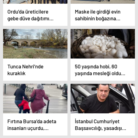
Ordu’da üreticilere
Maske ile girdiği evin
gebe düve dağıtımı
sahibinin boğazına
gerçekleştirildi
bıçak dayayıp
hesabına 70 bin lira
yatırttı
Tunca Nehri’nde
50 yaşında hobi, 60
kuraklık
yaşında mesleği oldu:
Yurt dışına bile açıldı
Fırtına Bursa’da adeta
İstanbul Cumhuriyet
insanları uçurdu,
Başsavcılığı, yasadışı
kadınlar ve çocuklar
bahis reklam ve teşvik