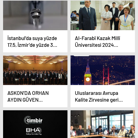
zor anlar yaşadı
suçundan Acun Ilıcalı,
Tv8 televizyon kanalı
ve EXXEN dijital
platform yetkilileri
hakkında soruşturma
başlatıldı.
İstanbul’da suya yüzde
Al-Farabî Kazak Millî
17,5, İzmir’de yüzde 30
Üniversitesi 2024
oranında zam
Yılında
90.Yıldönümünü
Kutluyor.
ASKON’DA ORHAN
Uluslararası Avrupa
AYDIN GÜVEN
Kalite Zirvesine geri
TAZELEDİ
sayım