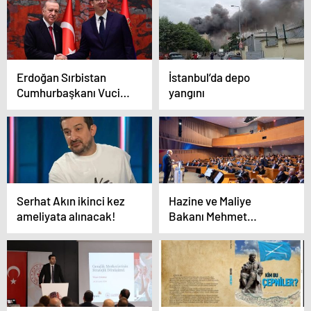
Erdoğan Sırbistan
İstanbul’da depo
Cumhurbaşkanı Vucic
yangını
ile görüştü
Serhat Akın ikinci kez
Hazine ve Maliye
ameliyata alınacak!
Bakanı Mehmet
Şimşek, ABD ziyaretini
değerlendirdi