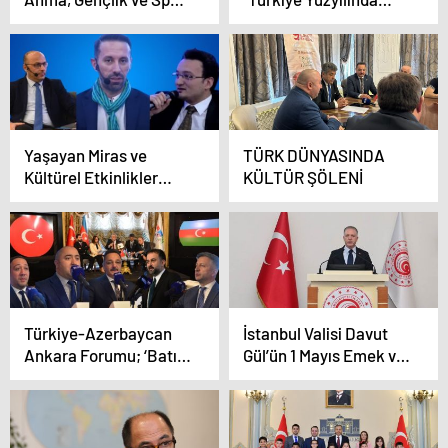
Bayramımızın
Dijital Yayıncılık”
İstanbul’daki resmi
Konferansı
kutlama programı
Yaşayan Miras ve
TÜRK DÜNYASINDA
Kültürel Etkinlikler
KÜLTÜR ŞÖLENİ
Genel Müdürü Terzi:
Kültür Yolu Festivali
ciddi bir marka oldu
Türkiye-Azerbaycan
İstanbul Valisi Davut
Ankara Forumu; ‘Batı
Gül’ün 1 Mayıs Emek ve
Azerbaycan’ın Kültürel
Dayanışma Günü
Mirası’ konuşuldu
mesajı