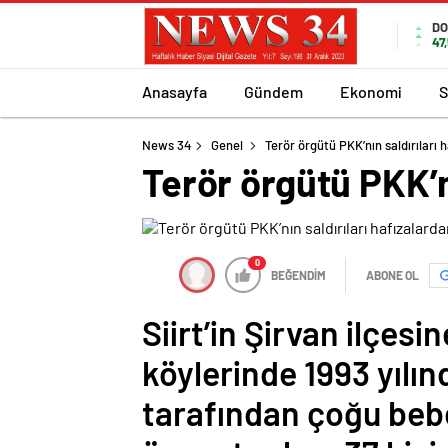
DO
47
Anasayfa
Gündem
Ekonomi
S
News 34
Genel
Terör örgütü PKK’nın saldırıları 
Terör örgütü PKK’nı
0
BEĞENDİM
ABONE OL
Siirt’in Şirvan ilçes
köylerinde 1993 yılınd
tarafından çoğu beb