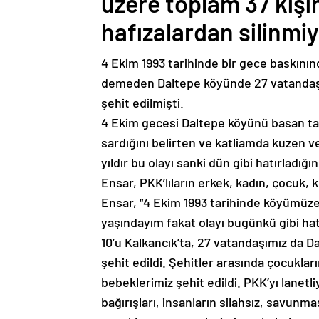
üzere toplam 37 kişin
hafızalardan silinmiy
4 Ekim 1993 tarihinde bir gece baskının
demeden Daltepe köyünde 27 vatandaş, 
şehit edilmişti.
4 Ekim gecesi Daltepe köyünü basan tahm
sardığını belirten ve katliamda kuzen v
yıldır bu olayı sanki dün gibi hatırladı
Ensar, PKK’lıların erkek, kadın, çocuk, 
Ensar, “4 Ekim 1993 tarihinde köyümüze 
yaşındayım fakat olayı bugünkü gibi hatı
10’u Kalkancık’ta, 27 vatandaşımız da 
şehit edildi. Şehitler arasında çocuklar
bebeklerimiz şehit edildi. PKK’yı lanetli
bağırışları, insanların silahsız, savunma