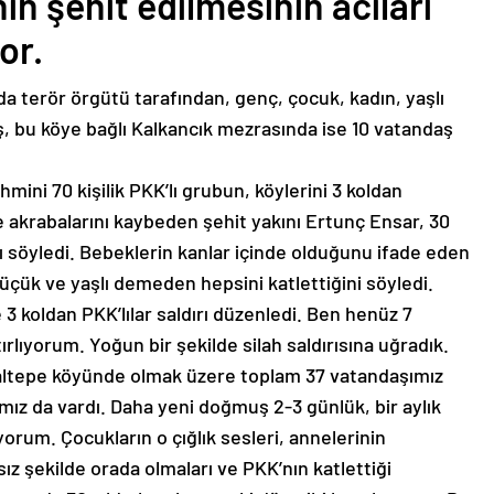
in şehit edilmesinin acıları
or.
da terör örgütü tarafından, genç, çocuk, kadın, yaşlı
bu köye bağlı Kalkancık mezrasında ise 10 vatandaş
ini 70 kişilik PKK’lı grubun, köylerini 3 koldan
e akrabalarını kaybeden şehit yakını Ertunç Ensar, 30
ğını söyledi. Bebeklerin kanlar içinde olduğunu ifade eden
küçük ve yaşlı demeden hepsini katlettiğini söyledi.
3 koldan PKK’lılar saldırı düzenledi. Ben henüz 7
rlıyorum. Yoğun bir şekilde silah saldırısına uğradık.
Daltepe köyünde olmak üzere toplam 37 vatandaşımız
ımız da vardı. Daha yeni doğmuş 2-3 günlük, bir aylık
yorum. Çocukların o çığlık sesleri, annelerinin
sız şekilde orada olmaları ve PKK’nın katlettiği