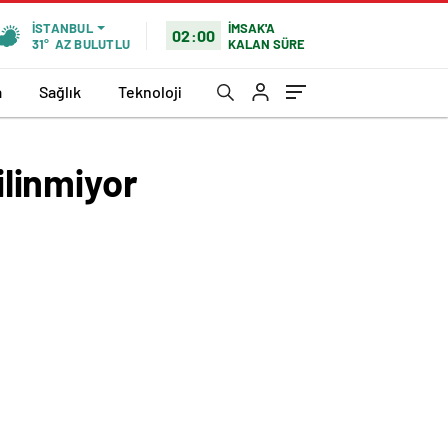
İMSAK'A
İSTANBUL
02:00
KALAN SÜRE
31°
AZ BULUTLU
a
Sağlık
Teknoloji
ilinmiyor