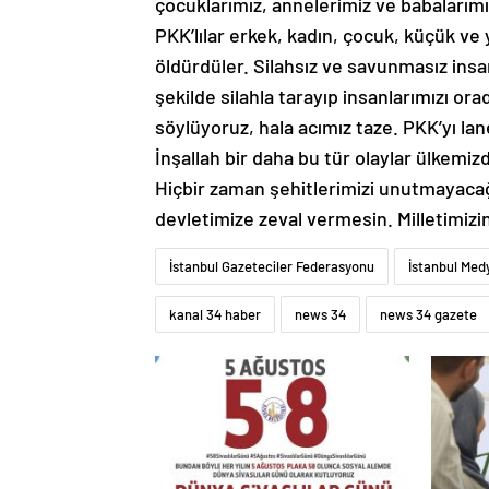
çocuklarımız, annelerimiz ve babalarımız
PKK’lılar erkek, kadın, çocuk, küçük ve 
öldürdüler. Silahsız ve savunmasız insan
şekilde silahla tarayıp insanlarımızı or
söylüyoruz, hala acımız taze. PKK’yı lan
İnşallah bir daha bu tür olaylar ülkemi
Hiçbir zaman şehitlerimizi unutmayacağ
devletimize zeval vermesin. Milletimizin
İstanbul Gazeteciler Federasyonu
İstanbul Med
kanal 34 haber
news 34
news 34 gazete