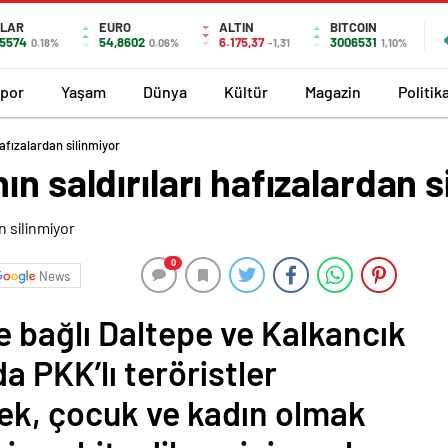
LAR
EURO
ALTIN
BITCOIN
,5574
54,8602
6.175,37
3006531
0.18%
0.06%
-1,31
1,10%
por
Yaşam
Dünya
Kültür
Magazin
Politik
hafızalardan silinmiyor
n saldırıları hafızalardan s
0
News
ine bağlı Daltepe ve Kalkancık
a PKK’lı teröristler
ek, çocuk ve kadın olmak