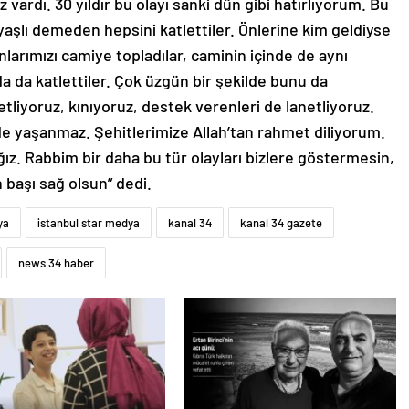
 vardı. 30 yıldır bu olayı sanki dün gibi hatırlıyorum. Bu
yaşlı demeden hepsini katlettiler. Önlerine kim geldiyse
larımızı camiye topladılar, caminin içinde de aynı
ada da katlettiler. Çok üzgün bir şekilde bunu da
etliyoruz, kınıyoruz, destek verenleri de lanetliyoruz.
zde yaşanmaz. Şehitlerimize Allah’tan rahmet diliyorum.
ız. Rabbim bir daha bu tür olayları bizlere göstermesin,
 başı sağ olsun” dedi.
ya
istanbul star medya
kanal 34
kanal 34 gazete
news 34 haber