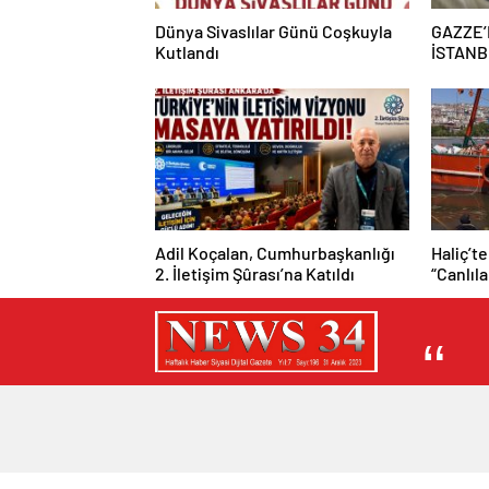
Dünya Sivaslılar Günü Coşkuyla
GAZZE’
Kutlandı
İSTANB
“BURASI
Adil Koçalan, Cumhurbaşkanlığı
Haliç’te
2. İletişim Şûrası’na Katıldı
“Canlıl
mümkün