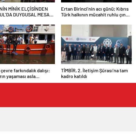
NİN MİNİK ELÇİSİNDEN
Ertan Birinci’nin acı günü; Kıbrıs
UL’DA DUYGUSAL MESAJ:
Türk halkının mücahit ruhlu çınarı
 BENİM İKİNCİ EVİM”
vefat etti
 çevre farkındalık dalışı:
TİMBİR, 2. İletişim Şûrası’na tam
arın yaşaması asla
kadro katıldı
 değil”