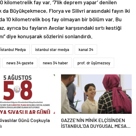
 kilometrelik fay var. ‘7’lik deprem yapar’ denilen
k da Büyükçekmece, Florya ve Silivri arasındaki fayın iki
da 10 kilometrelik boş fay olmayan bir bölüm var. Bu
, ayrıca bu fayların Avcılar karşısındaki sırtı kestiği
ı” diye konuşarak sözlerini sonlandırdı.
İstanbul Medya
istanbul star medya
kanal 34
news 34 gazete
news 34 haber
prof. dr üşümezsoy
ivaslılar Günü Coşkuyla
GAZZE’NİN MİNİK ELÇİSİNDEN
ı
İSTANBUL’DA DUYGUSAL MESAJ:
“BURASI BENİM İKİNCİ EVİM”