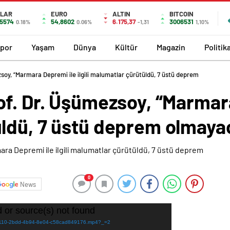
LAR
EURO
ALTIN
BITCOIN
,5574
54,8602
6.175,37
3006531
0.18%
0.06%
-1,31
1,10%
por
Yaşam
Dünya
Kültür
Magazin
Politik
soy, “Marmara Depremi ile ilgili malumatlar çürütüldü, 7 üstü deprem
f. Dr. Üşümezsoy, “Marmara 
ldü, 7 üstü deprem olmaya
0
News
 or source(s) not found
d75b110-2bdd-4b94-8e04-c58cad849176.mp4?_=2