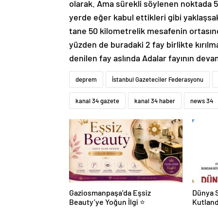
olarak. Ama sürekli söylenen noktada 50
yerde eğer kabul ettikleri gibi yaklaşsa
tane 50 kilometrelik mesafenin ortasın
yüzden de buradaki 2 fay birlikte kırılmaz
denilen fay aslında Adalar fayının devam
deprem
İstanbul Gazeteciler Federasyonu
kanal 34 gazete
kanal 34 haber
news 34
Gaziosmanpaşa’da Eşsiz
Dünya S
Beauty’ye Yoğun İlgi ⭐
Kutland