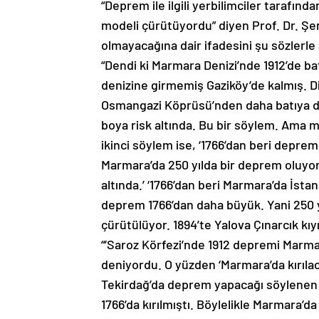
“Deprem ile ilgili yerbilimciler tarafınd
modeli çürütüyordu” diyen Prof. Dr. 
olmayacağına dair ifadesini şu sözlerle 
“Dendi ki Marmara Denizi’nde 1912’de 
denizine girmemiş Gaziköy’de kalmış. Di
Osmangazi Köprüsü’nden daha batıya 
boya risk altında. Bu bir söylem. Ama ma
ikinci söylem ise, ‘1766’dan beri depr
Marmara’da 250 yılda bir deprem oluyor
altında.’ ‘1766’dan beri Marmara’da İst
deprem 1766’dan daha büyük. Yani 250 y
çürütülüyor. 1894’te Yalova Çınarcık kı
“’Saroz Körfezi’nde 1912 depremi Marma
deniyordu. O yüzden ‘Marmara’da kırılaca
Tekirdağ’da deprem yapacağı söylenen 6
1766’da kırılmıştı. Böylelikle Marmara’d