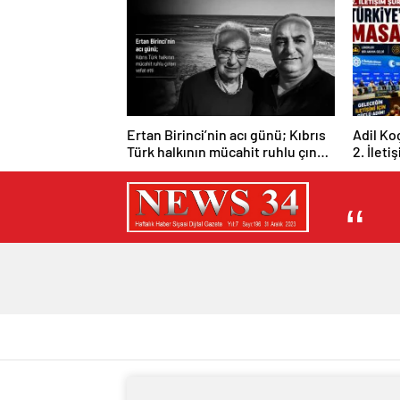
Ertan Birinci’nin acı günü; Kıbrıs
Adil Ko
Türk halkının mücahit ruhlu çınarı
2. İleti
vefat etti