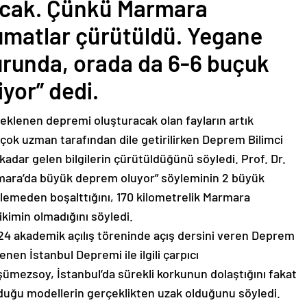
cak. Çünkü Marmara
alumatlar çürütüldü. Yegane
runda, orada da 6-6 buçuk
yor” dedi.
beklenen depremi oluşturacak olan fayların artık
rçok uzman tarafından dile getirilirken Deprem Bilimci
dar gelen bilgilerin çürütüldüğünü söyledi. Prof. Dr.
rmara’da büyük deprem oluyor” söyleminin 2 büyük
eklemeden boşalttığını, 170 kilometrelik Marmara
irikimin olmadığını söyledi.
24 akademik açılış töreninde açış dersini veren Deprem
en İstanbul Depremi ile ilgili çarpıcı
şümezsoy, İstanbul’da sürekli korkunun dolaştığını fakat
oyduğu modellerin gerçeklikten uzak olduğunu söyledi.