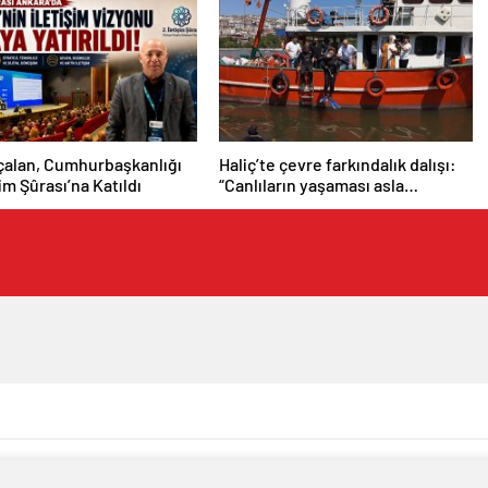
çalan, Cumhurbaşkanlığı
Haliç’te çevre farkındalık dalışı:
şim Şûrası’na Katıldı
“Canlıların yaşaması asla
mümkün değil”