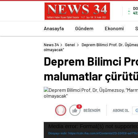
DO
47
Anasayfa
Gündem
Ekonomi
S
News 34
Genel
Deprem Bilimci Prof. Dr. Üşümez
olmayacak”
Deprem Bilimci Pro
malumatlar çürütü
0
BEĞENDİM
ABONE OL
Video
Media error: Format(s) not supported
oynatıcı
Dosyayı indir: https://cdn.iha.com.tr/Contents/23-10/03/-a