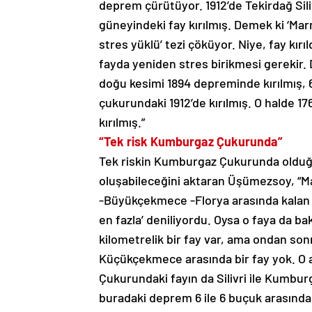
deprem çürütüyor. 1912’de Tekirdağ Siliv
güneyindeki fay kırılmış. Demek ki ‘Ma
stres yüklü’ tezi çöküyor. Niye, fay kırı
fayda yeniden stres birikmesi gerekir. 
doğu kesimi 1894 depreminde kırılmış, 60
çukurundaki 1912’de kırılmış. O halde 176
kırılmış.”
“Tek risk Kumburgaz Çukurunda”
Tek riskin Kumburgaz Çukurunda olduğu
oluşabileceğini aktaran Üşümezsoy, “Mar
-Büyükçekmece -Florya arasında kalan 50
en fazla’ deniliyordu. Oysa o faya da 
kilometrelik bir fay var, ama ondan so
Küçükçekmece arasında bir fay yok. O
Çukurundaki fayın da Silivri ile Kumbur
buradaki deprem 6 ile 6 buçuk arasında 