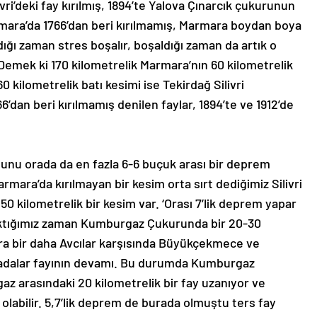
ri’deki fay kırılmış, 1894’te Yalova Çınarcık çukurunun
rmara’da 1766’dan beri kırılmamış, Marmara boydan boya
ldığı zaman stres boşalır, boşaldığı zaman da artık o
Demek ki 170 kilometrelik Marmara’nın 60 kilometrelik
 kilometrelik batı kesimi ise Tekirdağ Silivri
6’dan beri kırılmamış denilen faylar, 1894’te ve 1912’de
nu orada da en fazla 6-6 buçuk arası bir deprem
mara’da kırılmayan bir kesim orta sırt dediğimiz Silivri
 kilometrelik bir kesim var. ‘Orası 7’lik deprem yapar
baktığımız zaman Kumburgaz Çukurunda bir 20-30
nra bir daha Avcılar karşısında Büyükçekmece ve
 adalar fayının devamı. Bu durumda Kumburgaz
gaz arasındaki 20 kilometrelik bir fay uzanıyor ve
olabilir. 5,7’lik deprem de burada olmuştu ters fay