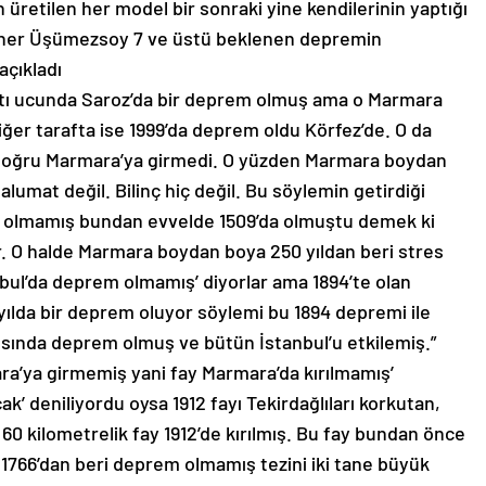
an üretilen her model bir sonraki yine kendilerinin yaptığı
Şener Üşümezsoy 7 ve üstü beklenen depremin
açıkladı
batı ucunda Saroz’da bir deprem olmuş ama o Marmara
ğer tarafta ise 1999’da deprem oldu Körfez’de. O da
doğru Marmara’ya girmedi. O yüzden Marmara boydan
lumat değil. Bilinç hiç değil. Bu söylemin getirdiği
em olmamış bundan evvelde 1509’da olmuştu demek ki
. O halde Marmara boydan boya 250 yıldan beri stres
anbul’da deprem olmamış’ diyorlar ama 1894’te olan
ılda bir deprem oluyor söylemi bu 1894 depremi ile
yısında deprem olmuş ve bütün İstanbul’u etkilemiş.”
ra’ya girmemiş yani fay Marmara’da kırılmamış’
k’ deniliyordu oysa 1912 fayı Tekirdağlıları korkutan,
0 kilometrelik fay 1912’de kırılmış. Bu fay bundan önce
a 1766’dan beri deprem olmamış tezini iki tane büyük