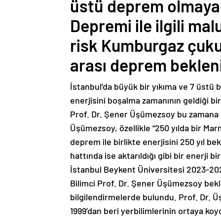
üstü deprem olmaya
Depremi ile ilgili m
risk Kumburgaz çuku
arası deprem bekleni
İstanbul’da büyük bir yıkıma ve 7 üstü 
enerjisini boşalma zamanının geldiği bi
Prof. Dr. Şener Üşümezsoy bu zamana ka
Üşümezsoy, özellikle “250 yılda bir Ma
deprem ile birlikte enerjisini 250 yıl b
hattında ise aktarıldığı gibi bir enerji b
İstanbul Beykent Üniversitesi 2023-20
Bilimci Prof. Dr. Şener Üşümezsoy beklen
bilgilendirmelerde bulundu. Prof. Dr. Ü
1999’dan beri yerbilimlerinin ortaya k