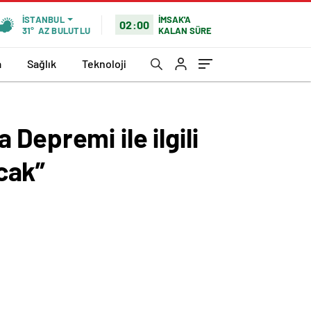
İMSAK'A
İSTANBUL
02:00
KALAN SÜRE
31°
AZ BULUTLU
a
Sağlık
Teknoloji
Depremi ile ilgili
cak”