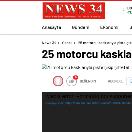
DO
47
Anasayfa
Gündem
Ekonomi
S
News 34
Genel
25 motorcu kasklarıyla piste çıkı
25 motorcu kaskları
0
BEĞENDİM
ABONE OL
Video
Media error: Format(s) not supported
oynatıcı
Dosyayı indir: https://cdn.iha.com.tr/Contents/23-10/04/-9