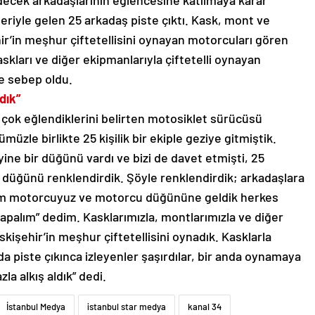
idecek arkadaşlarının eğlencesine katılmaya karar
eriyle gelen 25 arkadaş piste çıktı. Kask, mont ve
ir’in meşhur çiftetellisini oynayan motorcuları gören
askları ve diğer ekipmanlarıyla çiftetelli oynayan
re sebep oldu.
dık”
e çok eğlendiklerini belirten motosiklet sürücüsü
üzle birlikte 25 kişilik bir ekiple geziye gitmiştik.
ne bir düğünü vardı ve bizi de davet etmişti, 25
düğünü renklendirdik. Şöyle renklendirdik; arkadaşlara
em motorcuyuz ve motorcu düğününe geldik herkes
yapalım” dedim. Kasklarımızla, montlarımızla ve diğer
kişehir’in meşhur çiftetellisini oynadık. Kasklarla
da piste çıkınca izleyenler şaşırdılar, bir anda oynamaya
la alkış aldık” dedi.
İstanbul Medya
istanbul star medya
kanal 34