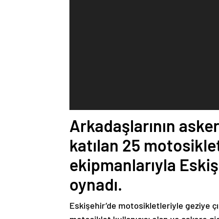
Arkadaşlarının asker
katılan 25 motosikle
ekipmanlarıyla Eskişe
oynadı.
Eskişehir’de motosikletleriyle geziye 