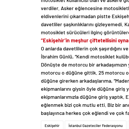
motosiklet kullanıcısı olan ve askere g
verdiler. Asker eğlencesine motosikletl
eldivenlerini çıkarmadan pistte Eskişeh
davetliler şaşkınlıklarını gizleyemedi. K
motosiklet sürücüleri ilginç görüntüle
“Eskişehir’in meşhur çiftetellisini oyna
O anlarda davetlilerin çok şaşırdığını v
İbrahim Günlü, “Kendi motosiklet kulübüm
Dönüşte de motorcu bir arkadaşımızın yi
motorcu o düğüne gittik. 25 motorcu o 
düğüne girerken arkadaşlarıma, “Mad
ekipmanlarını giysin öyle düğüne giriş 
ekipmanlarımızla düğüne giriş yaptık. Es
eğlenmek bizi çok mutlu etti. Biz bir an
başlayınca herkes çok eğlendi ve çok faz
Eskişehir
İstanbul Gazeteciler Federasyonu