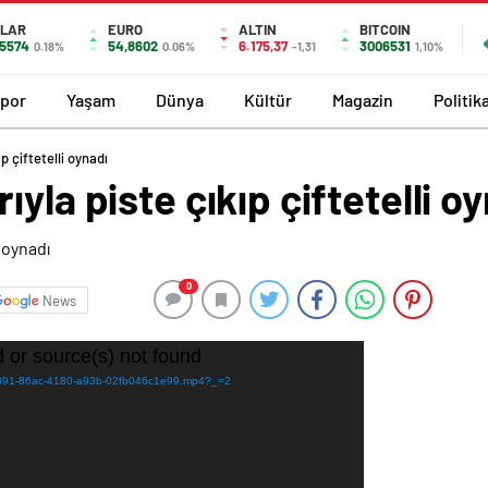
LAR
EURO
ALTIN
BITCOIN
,5574
54,8602
6.175,37
3006531
0.18%
0.06%
-1,31
1,10%
por
Yaşam
Dünya
Kültür
Magazin
Politik
p çiftetelli oynadı
yla piste çıkıp çiftetelli o
0
News
 or source(s) not found
c9de891-86ac-4180-a93b-02fb046c1e99.mp4?_=2