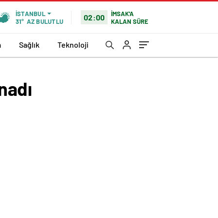
İMSAK'A
İSTANBUL
02:00
KALAN SÜRE
31°
AZ BULUTLU
a
Sağlık
Teknoloji
ynadı