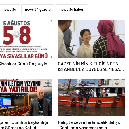
news 34
news 34 gazete
news 34 haber
ivaslılar Günü Coşkuyla
GAZZE’NİN MİNİK ELÇİSİNDEN
ı
İSTANBUL’DA DUYGUSAL MESAJ:
“BURASI BENİM İKİNCİ EVİM”
çalan, Cumhurbaşkanlığı
Haliç’te çevre farkındalık dalışı:
şim Şûrası’na Katıldı
“Canlıların yaşaması asla