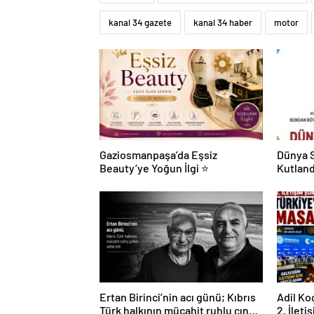
kanal 34 gazete
kanal 34 haber
motor
Gaziosmanpaşa’da Eşsiz
Dünya S
Beauty’ye Yoğun İlgi ⭐
Kutland
Ertan Birinci’nin acı günü; Kıbrıs
Adil Ko
Türk halkının mücahit ruhlu çınarı
2. İleti