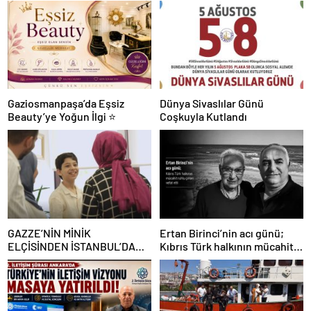
Gaziosmanpaşa’da Eşsiz
Dünya Sivaslılar Günü
Beauty’ye Yoğun İlgi ⭐
Coşkuyla Kutlandı
GAZZE’NİN MİNİK
Ertan Birinci’nin acı günü;
ELÇİSİNDEN İSTANBUL’DA
Kıbrıs Türk halkının mücahit
DUYGUSAL MESAJ: “BURASI
ruhlu çınarı vefat etti
BENİM İKİNCİ EVİM”