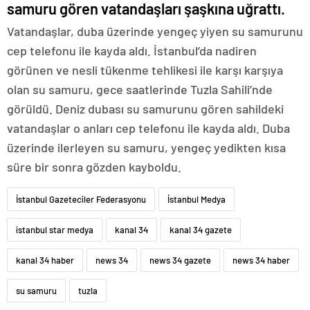
samuru gören vatandaşları şaşkına uğrattı.
Vatandaşlar, duba üzerinde yengeç yiyen su samurunu
cep telefonu ile kayda aldı. İstanbul’da nadiren
görünen ve nesli tükenme tehlikesi ile karşı karşıya
olan su samuru, gece saatlerinde Tuzla Sahili’nde
görüldü. Deniz dubası su samurunu gören sahildeki
vatandaşlar o anları cep telefonu ile kayda aldı. Duba
üzerinde ilerleyen su samuru, yengeç yedikten kısa
süre bir sonra gözden kayboldu.
İstanbul Gazeteciler Federasyonu
İstanbul Medya
istanbul star medya
kanal 34
kanal 34 gazete
kanal 34 haber
news 34
news 34 gazete
news 34 haber
su samuru
tuzla