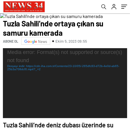
Tuzla Sahili’nde ortaya çıkan su
samuru kamerada
Ekim 5, 2023 09:55
ABONE OL
News
Video
Media error: Format(s) not supported or source(s)
oynatıcı
not found
Dosyayı indir: https://cdn.iha.com.tr/Contents/23-10/05/-265dfc83-d72b-4e0d-ab65-
25b3a708dcf0.mp4?_=2
Tuzla Sahili’nde deniz dubası üzerinde su