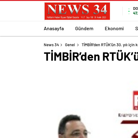
DO
47
Anasayfa
Gündem
Ekonomi
S
News 34
Genel
TİMBİR’den RTÜK’ün 30. yılı için
TİMBİR’den RTÜK’ün