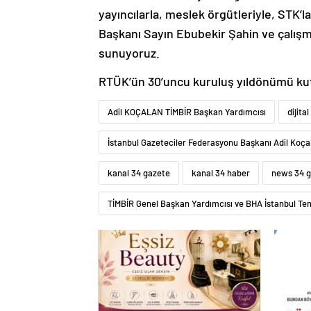
yayıncılarla, meslek örgütleriyle, STK’
Başkanı Sayın Ebubekir Şahin ve çalışma
sunuyoruz.
RTÜK’ün 30’uncu kuruluş yıldönümü kut
Adil KOÇALAN TİMBİR Başkan Yardımcısı
dijita
İstanbul Gazeteciler Federasyonu Başkanı Adil Koça
kanal 34 gazete
kanal 34 haber
news 34 
TİMBİR Genel Başkan Yardımcısı ve BHA İstanbul Tems