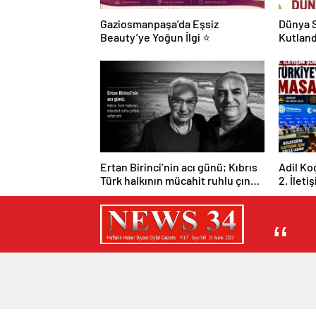
Gaziosmanpaşa’da Eşsiz
Dünya S
Beauty’ye Yoğun İlgi ⭐
Kutland
Ertan Birinci’nin acı günü; Kıbrıs
Adil Ko
Türk halkının mücahit ruhlu çınarı
2. İleti
vefat etti