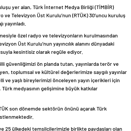
uşu yer alan, Türk İnternet Medya Birliği (TİMBİR)
o ve Televizyon Üst Kurulu’nun (RTÜK) 30’uncu kuruluş
ı yayınladı.
şmesiyle özel radyo ve televizyonların kurulmasından
evizyon Üst Kurulu’nun yayıncılık alanını dünyadaki
uyla kesintisiz olarak regüle ediyor.
lli güvenliğimizi ön planda tutan, yayınlarda terör ve
en, toplumsal ve kültürel değerlerimize saygılı yayınlar
 ve yaşlı bireylerimizi önceleyen yayın içerikleri için
, Türk medyasının gelişimine büyük katkılar
n RTÜK son dönemde sektörün önünü açarak Türk
üstlenmektedir.
 ve 25 ülkedeki temsilcilerimizle birlikte paydaşları olan