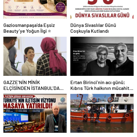
Gaziosmanpaşa’da Eşsiz
Dünya Sivaslılar Günü
Beauty’ye Yoğun İlgi ⭐
Coşkuyla Kutlandı
GAZZE’NİN MİNİK
Ertan Birinci’nin acı günü;
ELÇİSİNDEN İSTANBUL’DA
Kıbrıs Türk halkının mücahit
DUYGUSAL MESAJ: “BURASI
ruhlu çınarı vefat etti
BENİM İKİNCİ EVİM”