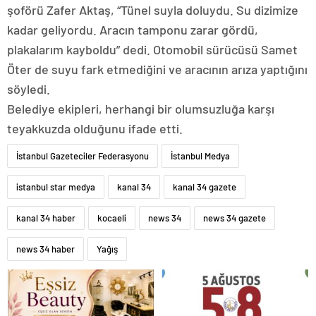
şoförü Zafer Aktaş, “Tünel suyla doluydu. Su dizimize
kadar geliyordu. Aracın tamponu zarar gördü,
plakalarım kayboldu” dedi. Otomobil sürücüsü Samet
Öter de suyu fark etmediğini ve aracının arıza yaptığını
söyledi.
Belediye ekipleri, herhangi bir olumsuzluğa karşı
teyakkuzda olduğunu ifade etti.
İstanbul Gazeteciler Federasyonu
İstanbul Medya
istanbul star medya
kanal 34
kanal 34 gazete
kanal 34 haber
kocaeli
news 34
news 34 gazete
news 34 haber
Yağış