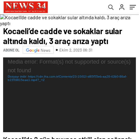
Kocaeli’de cadde ve sokaklar sular
altında kaldı, 3 araç arıza yaptı
Ekim 2, 2023 06:31
ABONE OL
News
Video
Media error: Format(s) not supported or source(s)
oynatıcı
not found
Dosyayı indir: https://cdn.iha.com.tr/Contents/23-10/02/-d85f55eb-aa26-43b0-86af-
b1559815eae1.mp4?_=2