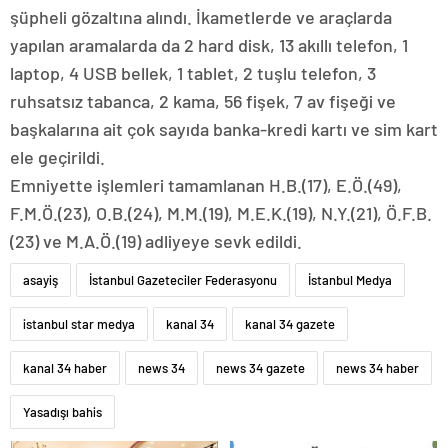
şüpheli gözaltına alındı. İkametlerde ve araçlarda
yapılan aramalarda da 2 hard disk, 13 akıllı telefon, 1
laptop, 4 USB bellek, 1 tablet, 2 tuşlu telefon, 3
ruhsatsız tabanca, 2 kama, 56 fişek, 7 av fişeği ve
başkalarına ait çok sayıda banka-kredi kartı ve sim kart
ele geçirildi.
Emniyette işlemleri tamamlanan H.B.(17), E.Ö.(49),
F.M.Ö.(23), O.B.(24), M.M.(19), M.E.K.(19), N.Y.(21), Ö.F.B.
(23) ve M.A.Ö.(19) adliyeye sevk edildi.
asayiş
İstanbul Gazeteciler Federasyonu
İstanbul Medya
istanbul star medya
kanal 34
kanal 34 gazete
kanal 34 haber
news 34
news 34 gazete
news 34 haber
Yasadışı bahis