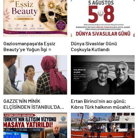
Gaziosmanpaşa’da Eşsiz
Dünya Sivaslılar Günü
Beauty’ye Yoğun İlgi ⭐
Coşkuyla Kutlandı
GAZZE’NİN MİNİK
Ertan Birinci’nin acı günü;
ELÇİSİNDEN İSTANBUL’DA
Kıbrıs Türk halkının mücahit
DUYGUSAL MESAJ: “BURASI
ruhlu çınarı vefat etti
BENİM İKİNCİ EVİM”