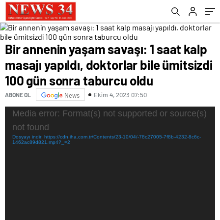
sonra taburcu oldu
Bir annenin yaşam savaşı: 1 saat kalp
masajı yapıldı, doktorlar bile ümitsizdi
100 gün sonra taburcu oldu
Ekim 4, 2023 07:50
ABONE OL
News
Video
Media error: Format(s) not supported or source(s)
oynatıcı
not found
Dosyayı indir: https://cdn.iha.com.tr/Contents/23-10/04/-78c27005-7f8b-4232-8c6c-
1462ac89d821.mp4?_=2