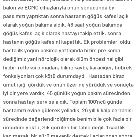
balon ve ECMO cihazlarıyla onun sonucunda by
passımızı yaptıktan sonra hastanın göğüs kafesi açık
olarak yoğun bakıma aldık. 48 saat yoğun bakımda
göğüs kafesi açık olarak hastayı takip ettik, sonra
hastanın göğüs kafesini kapattık. Ek problemleri oldu,
hasta ilk yoğun bakıma yattığında bizim pre koma
dediğimiz yani nörolojik olarak ölüm öncesi hal gibi
hiçbir refleksi olmadan, bilinç kaybı, karaciğer, böbrek
fonksiyonları çok kötü durumdaydı. Hastadan biraz
umut ışığı gördük ve onun üzerine yürüdük ve sonuçta
iyi bir yere vardık. 45 günlük yoğun bakım sürecinden
sonra hastayı servise aldık. Toplam 100’ncü günde
hastamızı evine gülerek yolladık. 26 yıllık kalp cerrahisi
sürecinde değerlendirdiğimde benim bile çok fazla bir
umudum yoktu. Sık görülen bir tablo değil, 1 saatlik
kap masajı, bir sürü mekanik destek ilaçlarından sonra