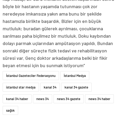
böyle bir hastanın yaşamda tutunması çok zor
neredeyse imkansıza yakın ama bunu bir şekilde
hastamızla birlikte başardık. Bizler için en büyük
mutluluk; buradan gülerek ayrılması, çocuklarına
sarılması paha biçilmez bir mutluluk. Doku kaybından
dolayı parmak uçlarından ampütasyon yapıldı. Bundan
sonraki diğer süreçte fizik tedavi ve rehabilitasyon
süresi var. Genç doktor arkadaşlarıma belki bir fikir
beyan etmesi için bu sunmak istiyorum”
İstanbul Gazeteciler Federasyonu
İstanbul Medya
istanbul star medya
kanal 34
kanal 34 gazete
kanal 34 haber
news 34
news 34 gazete
news 34 haber
sağlık