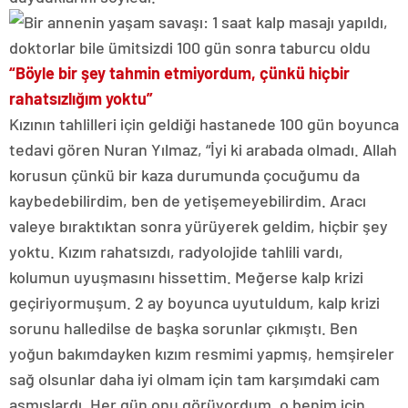
“Böyle bir şey tahmin etmiyordum, çünkü hiçbir
rahatsızlığım yoktu”
Kızının tahlilleri için geldiği hastanede 100 gün boyunca
tedavi gören Nuran Yılmaz, “İyi ki arabada olmadı. Allah
korusun çünkü bir kaza durumunda çocuğumu da
kaybedebilirdim, ben de yetişemeyebilirdim. Aracı
valeye bıraktıktan sonra yürüyerek geldim, hiçbir şey
yoktu. Kızım rahatsızdı, radyolojide tahlili vardı,
kolumun uyuşmasını hissettim. Meğerse kalp krizi
geçiriyormuşum. 2 ay boyunca uyutuldum, kalp krizi
sorunu halledilse de başka sorunlar çıkmıştı. Ben
yoğun bakımdayken kızım resmimi yapmış, hemşireler
sağ olsunlar daha iyi olmam için tam karşımdaki cam
asmışlardı. Her gün onu görüyordum, o benim için