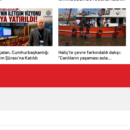
“BURASI BENİM İKİNCİ EVİM”
çalan, Cumhurbaşkanlığı
Haliç’te çevre farkındalık dalışı:
şim Şûrası’na Katıldı
“Canlıların yaşaması asla
mümkün değil”