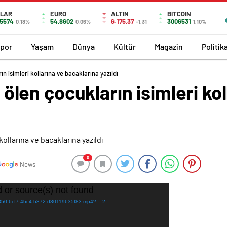
LAR
EURO
ALTIN
BITCOIN
,5574
54,8602
6.175,37
3006531
0.18%
0.06%
-1,31
1,10%
por
Yaşam
Dünya
Kültür
Magazin
Politik
rın isimleri kollarına ve bacaklarına yazıldı
a ölen çocukların isimleri ko
0
News
 or source(s) not found
a33c850-6cf7-4bc4-b372-d30119635f83.mp4?_=2