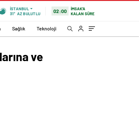
İMSAK'A
İSTANBUL
02:00
KALAN SÜRE
31°
AZ BULUTLU
a
Sağlık
Teknoloji
llarına ve