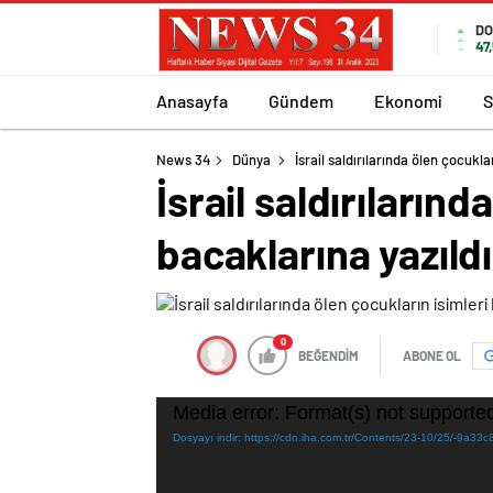
DO
47
Anasayfa
Gündem
Ekonomi
S
News 34
Dünya
İsrail saldırılarında ölen çocukla
İsrail saldırılarınd
bacaklarına yazıldı
0
BEĞENDİM
ABONE OL
Video
Media error: Format(s) not supported
oynatıcı
Dosyayı indir: https://cdn.iha.com.tr/Contents/23-10/25/-9