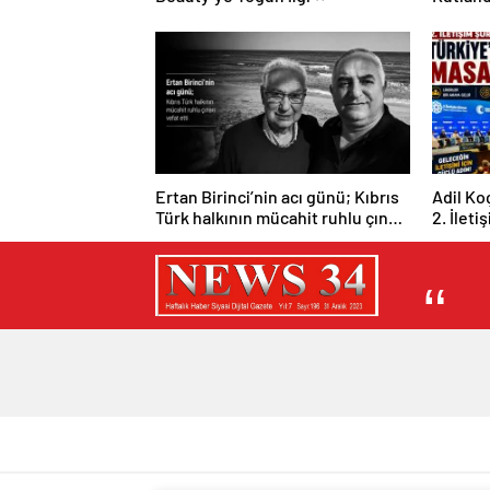
Ertan Birinci’nin acı günü; Kıbrıs
Adil Ko
Türk halkının mücahit ruhlu çınarı
2. İleti
vefat etti