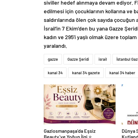
siviller hedef alınmaya devam ediyor. Fili
edilmesi için çocuklarının kollarına ve 
saldırılarında ölen çok sayıda çocuğun a
İsrail’in 7 Ekim’den bu yana Gazze Şeridi
kadın ve 295’i yaşlı olmak üzere toplam 
yaralandı.
gazze
Gazze Şeridi
israil
İstanbul Ga
kanal 34
kanal 34 gazete
kanal 34 haber
Gaziosmanpaşa’da Eşsiz
Dünya S
Beauty’ye Yoğun İlgi ⭐
Kutland