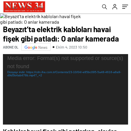
Beyazıt’ta elektrik kabloları havai
fişek gibi patladı: O anlar kamerada
Ekim 4, 2023 10:50
ABONE OL
News
Video
Media error: Format(s) not supported or source(s)
oynatıcı
not found
Dosyayı indir: https://cdn.iha.com.tr/Contents/23-10/04/-e85bc095-5a48-4616-a8a9-
d9d5b4ab476b.mp4?_=2