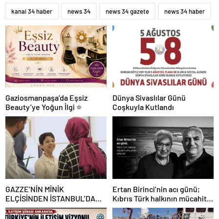
kanal 34 haber
news 34
news 34 gazete
news 34 haber
Gaziosmanpaşa’da Eşsiz
Dünya Sivaslılar Günü
Beauty’ye Yoğun İlgi ⭐
Coşkuyla Kutlandı
GAZZE’NİN MİNİK
Ertan Birinci’nin acı günü;
ELÇİSİNDEN İSTANBUL’DA
Kıbrıs Türk halkının mücahit
DUYGUSAL MESAJ: “BURASI
ruhlu çınarı vefat etti
BENİM İKİNCİ EVİM”