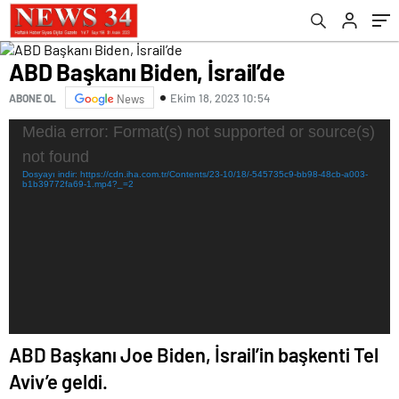
ABD Başkanı Biden, İsrail’de
Ekim 18, 2023 10:54
ABONE OL
News
Video
Media error: Format(s) not supported or source(s)
oynatıcı
not found
Dosyayı indir: https://cdn.iha.com.tr/Contents/23-10/18/-545735c9-bb98-48cb-a003-
b1b39772fa69-1.mp4?_=2
ABD Başkanı Joe Biden, İsrail’in başkenti Tel
Aviv’e geldi.