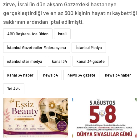
zirve, İsrail’in dün akşam Gazze’deki hastaneye
gerçekleştirdiği ve en az 500 kişinin hayatını kaybettiği
saldırının ardından iptal edilmişti.
ABD Başkanı Joe Biden
israil
İstanbul Gazeteciler Federasyonu
İstanbul Medya
istanbul star medya
kanal 34
kanal 34 gazete
kanal 34 haber
news 34
news 34 gazete
news 34 haber
Tel Aviv