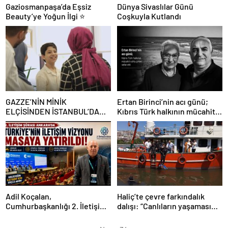
Gaziosmanpaşa’da Eşsiz
Dünya Sivaslılar Günü
Beauty’ye Yoğun İlgi ⭐
Coşkuyla Kutlandı
GAZZE’NİN MİNİK
Ertan Birinci’nin acı günü;
ELÇİSİNDEN İSTANBUL’DA
Kıbrıs Türk halkının mücahit
DUYGUSAL MESAJ: “BURASI
ruhlu çınarı vefat etti
BENİM İKİNCİ EVİM”
Adil Koçalan,
Haliç’te çevre farkındalık
Cumhurbaşkanlığı 2. İletişim
dalışı: “Canlıların yaşaması
Şûrası’na Katıldı
asla mümkün değil”