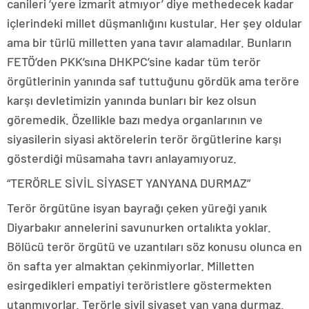
canileri ‘yere izmarit atmıyor’ diye methedecek kadar
içlerindeki millet düşmanlığını kustular. Her şey oldular
ama bir türlü milletten yana tavır alamadılar. Bunların
FETÖ’den PKK’sına DHKPC’sine kadar tüm terör
örgütlerinin yanında saf tuttuğunu gördük ama teröre
karşı devletimizin yanında bunları bir kez olsun
göremedik. Özellikle bazı medya organlarının ve
siyasilerin siyasi aktörelerin terör örgütlerine karşı
gösterdiği müsamaha tavrı anlayamıyoruz.
“TERÖRLE SİVİL SİYASET YANYANA DURMAZ”
Terör örgütüne isyan bayrağı çeken yüreği yanık
Diyarbakır annelerini savunurken ortalıkta yoklar.
Bölücü terör örgütü ve uzantıları söz konusu olunca en
ön safta yer almaktan çekinmiyorlar. Milletten
esirgedikleri empatiyi teröristlere göstermekten
utanmıyorlar. Terörle sivil siyaset yan yana durmaz.