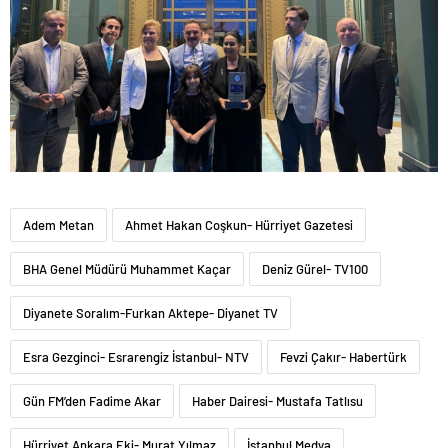
Adem Metan
Ahmet Hakan Coşkun- Hürriyet Gazetesi
BHA Genel Müdürü Muhammet Kaçar
Deniz Gürel- TV100
Diyanete Soralım-Furkan Aktepe- Diyanet TV
Esra Gezginci- Esrarengiz İstanbul- NTV
Fevzi Çakır- Habertürk
Gün FM’den Fadime Akar
Haber Dairesi- Mustafa Tatlısu
Hürriyet Ankara Eki- Murat Yılmaz
İstanbul Medya