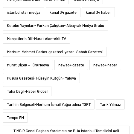
istanbul star medya
kanal 34 gazete
kanal 34 haber
Ketebe Yayınları- Furkan Çalışkan- Albayrak Medya Grubu
Manşetlerin Dili-Murat Alan-Akit TV
Merhum Mehmet Barlas-gazeteci-yazar- Sabah Gazetesi
Murat Çiçek – TürkMedya
news34 gazete
news34 haber
Pusula Gazetesi- Hüseyin Kutgün- Yalova
Taha Dağlı-Haber Global
Tarihin Belgeseli-Merhum İsmail Yağcı adına TGRT
Tarık Yılmaz
Tempo FM
TİMBİR Genel Başkan Yardımcısı ve BHA İstanbul Temsilcisi Adil