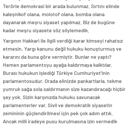
Terörle demokrasi bir arada bulunmaz. Sırtını elinde
kaleşnikof olana, molotof olana, bomba olana
dayanarak meşru siyaset yapılmaz. Biz de bugüne
kadar meşru siyasete söz söylemedik.
Yargının Hakkari ile ilgili verdiği karar kimseyi rahatsız
etmesin. Yargı kanunu değil hukuku konuşturmuş ve
kararını da buna göre vermiştir. Bunlar ne yaptı?
Hemen parlamentoyu ayağa kaldırmaya kalktılar.
Burası hukukun işlediği Türkiye Cumhuriyet’inin
parlamentosudur. Orada elinizde pankartlarla, tekme
yumruk sağa sola saldırmanın size kazandıracağı hiçbir
şey yok. Sizin karşınızda hukuku savunacak
parlamenterler var. Sivil ve demokratik siyasetin
zemininin güçlendirilmesi için pek çok adım attık.
Ancak milli iradeye pusu kurulmasına izin vermedik