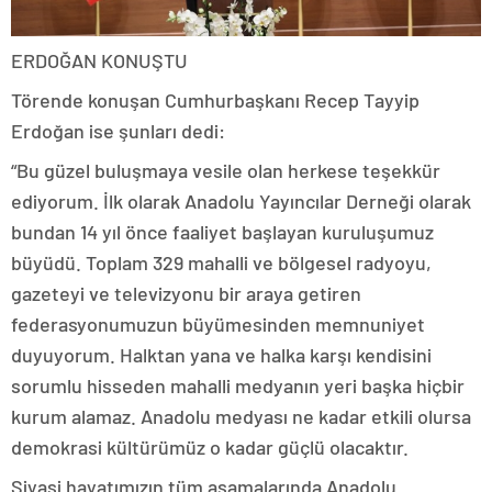
ERDOĞAN KONUŞTU
Törende konuşan Cumhurbaşkanı Recep Tayyip
Erdoğan ise şunları dedi:
“Bu güzel buluşmaya vesile olan herkese teşekkür
ediyorum. İlk olarak Anadolu Yayıncılar Derneği olarak
bundan 14 yıl önce faaliyet başlayan kuruluşumuz
büyüdü. Toplam 329 mahalli ve bölgesel radyoyu,
gazeteyi ve televizyonu bir araya getiren
federasyonumuzun büyümesinden memnuniyet
duyuyorum. Halktan yana ve halka karşı kendisini
sorumlu hisseden mahalli medyanın yeri başka hiçbir
kurum alamaz. Anadolu medyası ne kadar etkili olursa
demokrasi kültürümüz o kadar güçlü olacaktır.
Siyasi hayatımızın tüm aşamalarında Anadolu