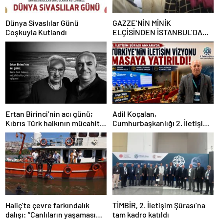
Dünya Sivaslılar Günü
GAZZE’NİN MİNİK
Coşkuyla Kutlandı
ELÇİSİNDEN İSTANBUL’DA
DUYGUSAL MESAJ: “BURASI
BENİM İKİNCİ EVİM”
Ertan Birinci’nin acı günü;
Adil Koçalan,
Kıbrıs Türk halkının mücahit
Cumhurbaşkanlığı 2. İletişim
ruhlu çınarı vefat etti
Şûrası’na Katıldı
Haliç’te çevre farkındalık
TİMBİR, 2. İletişim Şûrası’na
dalışı: “Canlıların yaşaması
tam kadro katıldı