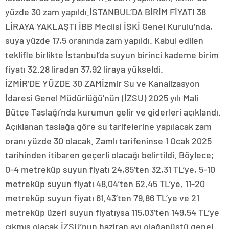
yüzde 30 zam yapıldı.İSTANBUL’DA BİRİM FİYATI 38
LİRAYA YAKLAŞTI İBB Meclisi İSKİ Genel Kurulu’nda,
suya yüzde 17,5 oranında zam yapıldı. Kabul edilen
teklifle birlikte İstanbul’da suyun birinci kademe birim
fiyatı 32.28 liradan 37,92 liraya yükseldi.
İZMİR’DE YÜZDE 30 ZAMİzmir Su ve Kanalizasyon
İdaresi Genel Müdürlüğü’nün (İZSU) 2025 yılı Mali
Bütçe Taslağı’nda kurumun gelir ve giderleri açıklandı.
Açıklanan taslağa göre su tarifelerine yapılacak zam
oranı yüzde 30 olacak. Zamlı tarifeninse 1 Ocak 2025
tarihinden itibaren geçerli olacağı belirtildi. Böylece;
0-4 metreküp suyun fiyatı 24,85’ten 32,31 TL’ye, 5-10
metreküp suyun fiyatı 48,04’ten 62,45 TL’ye, 11-20
metreküp suyun fiyatı 61,43’ten 79,86 TL’ye ve 21
metreküp üzeri suyun fiyatıysa 115,03’ten 149,54 TL’ye
çıkmış olacak.İZSU’nun haziran ayı olağanüstü genel