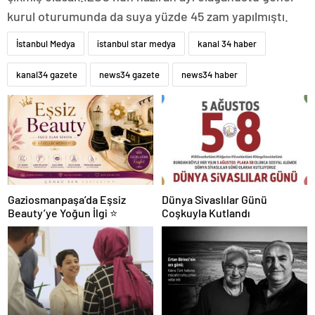
kurul oturumunda da suya yüzde 45 zam yapılmıştı.
İstanbul Medya
istanbul star medya
kanal 34 haber
kanal34 gazete
news34 gazete
news34 haber
Gaziosmanpaşa’da Eşsiz
Dünya Sivaslılar Günü
Beauty’ye Yoğun İlgi ⭐
Coşkuyla Kutlandı