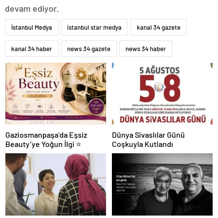
devam ediyor.
İstanbul Medya
istanbul star medya
kanal 34 gazete
kanal 34 haber
news 34 gazete
news 34 haber
Gaziosmanpaşa’da Eşsiz
Dünya Sivaslılar Günü
Beauty’ye Yoğun İlgi ⭐
Coşkuyla Kutlandı