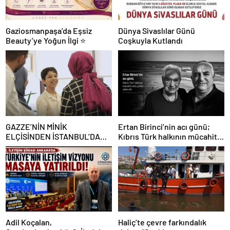
Gaziosmanpaşa’da Eşsiz
Dünya Sivaslılar Günü
Beauty’ye Yoğun İlgi ⭐
Coşkuyla Kutlandı
GAZZE’NİN MİNİK
Ertan Birinci’nin acı günü;
ELÇİSİNDEN İSTANBUL’DA
Kıbrıs Türk halkının mücahit
DUYGUSAL MESAJ: “BURASI
ruhlu çınarı vefat etti
BENİM İKİNCİ EVİM”
Adil Koçalan,
Haliç’te çevre farkındalık