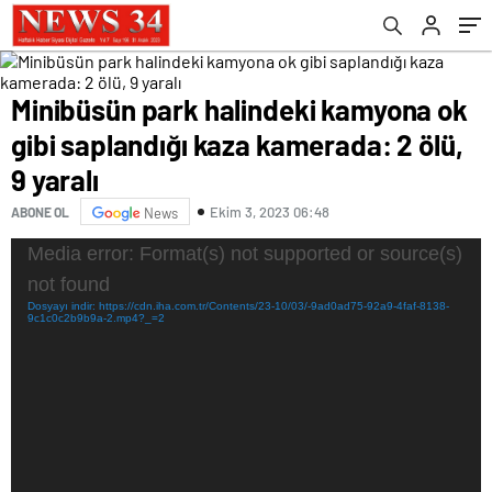
Minibüsün park halindeki kamyona ok
gibi saplandığı kaza kamerada: 2 ölü,
9 yaralı
Ekim 3, 2023 06:48
ABONE OL
News
Video
Media error: Format(s) not supported or source(s)
oynatıcı
not found
Dosyayı indir: https://cdn.iha.com.tr/Contents/23-10/03/-9ad0ad75-92a9-4faf-8138-
9c1c0c2b9b9a-2.mp4?_=2