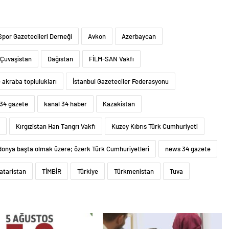
por Gazetecileri Derneği
Avkon
Azerbaycan
Çuvaşistan
Dağıstan
FİLM-SAN Vakfı
 akraba toplulukları
İstanbul Gazeteciler Federasyonu
 34 gazete
kanal 34 haber
Kazakistan
Kırgızistan Han Tangrı Vakfı
Kuzey Kıbrıs Türk Cumhuriyeti
onya başta olmak üzere; özerk Türk Cumhuriyetleri
news 34 gazete
ataristan
TİMBİR
Türkiye
Türkmenistan
Tuva