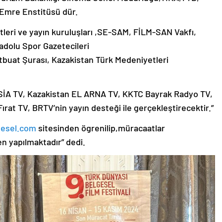
s Emre Enstitüsü dür.
tleri ve yayın kuruluşları ,SE-SAM, FİLM-SAN Vakfı,
adolu Spor Gazetecileri
uat Şurası, Kazakistan Türk Medeniyetleri
ASİA TV, Kazakistan EL ARNA TV, KKTC Bayrak Radyo TV,
rat TV, BRTV’nin yayın desteği ile gerçekleştirecektir.”
gesel.com
sitesinden ögrenilip,müracaatlar
n yapılmaktadır” dedi.