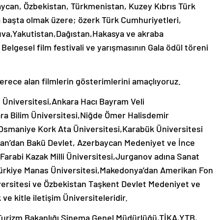
baycan, Özbekistan, Türkmenistan, Kuzey Kıbrıs Türk
başta olmak üzere; özerk Türk Cumhuriyetleri,
uva,Yakutistan,Dağıstan,Hakasya ve akraba
 Belgesel film festivali ve yarışmasının Gala ödül töreni
erece alan filmlerin gösterimlerini amaçlıyoruz.
l Üniversitesi,Ankara Hacı Bayram Veli
ra Bilim Üniversitesi,Niğde Ömer Halisdemir
Osmaniye Kork Ata Üniversitesi,Karabük Üniversitesi
can’dan Bakü Devlet, Azerbaycan Medeniyet ve İnce
 Farabi Kazak Milli Üniversitesi,Jurganov adına Sanat
-Türkiye Manas Üniversitesi,Makedonya’dan Amerikan Fon
versitesi ve Özbekistan Taşkent Devlet Medeniyet ve
e kitle iletişim Üniversiteleridir.
e Turizm Bakanlığı Sinema Genel Müdürlüğü,TİKA,YTB,