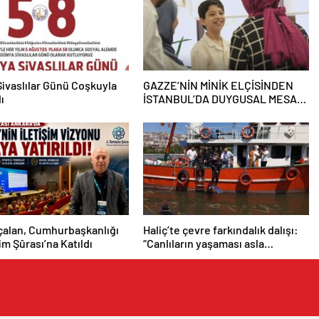
ivaslılar Günü Coşkuyla
GAZZE’NİN MİNİK ELÇİSİNDEN
ı
İSTANBUL’DA DUYGUSAL MESAJ:
“BURASI BENİM İKİNCİ EVİM”
çalan, Cumhurbaşkanlığı
Haliç’te çevre farkındalık dalışı:
şim Şûrası’na Katıldı
“Canlıların yaşaması asla
mümkün değil”