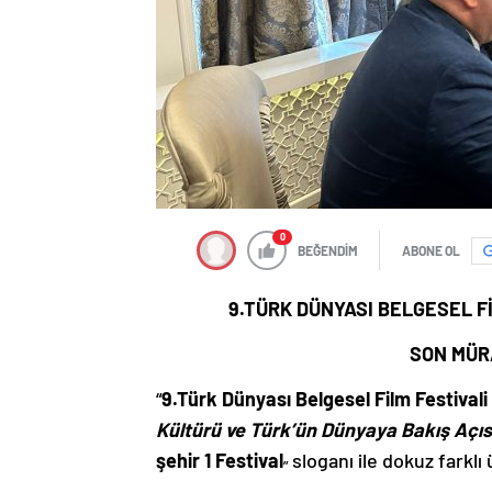
0
BEĞENDİM
ABONE OL
9.TÜRK DÜNYASI BELGESEL F
SON MÜR
“
9.Türk Dünyası Belgesel Film Festivali
Kültürü ve Türk’ün Dünyaya Bakış Açıs
şehir 1 Festival
sloganı ile dokuz farklı
”