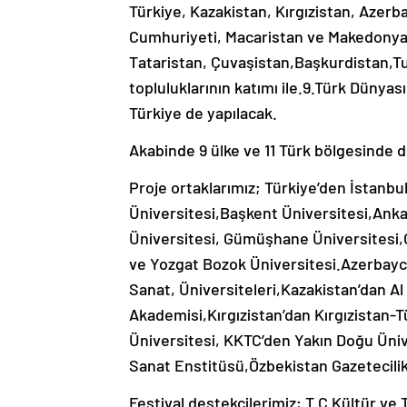
Türkiye, Kazakistan, Kırgızistan, Azer
Cumhuriyeti, Macaristan ve Makedonya 
Tataristan, Çuvaşistan,Başkurdistan,T
topluluklarının katımı ile.9.Türk Dünyası
Türkiye de yapılacak.
Akabinde 9 ülke ve 11 Türk bölgesinde d
Proje ortaklarımız; Türkiye’den İstanbu
Üniversitesi,Başkent Üniversitesi,Anka
Üniversitesi, Gümüşhane Üniversitesi,
ve Yozgat Bozok Üniversitesi.Azerbay
Sanat, Üniversiteleri,Kazakistan’dan Al
Akademisi,Kırgızistan’dan Kırgızistan
Üniversitesi, KKTC’den Yakın Doğu Üni
Sanat Enstitüsü,Özbekistan Gazetecilik v
Festival destekçilerimiz; T.C Kültür v