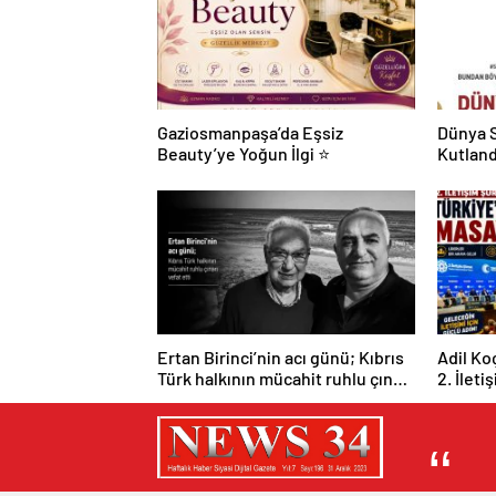
Gaziosmanpaşa’da Eşsiz
Dünya S
Beauty’ye Yoğun İlgi ⭐
Kutland
Ertan Birinci’nin acı günü; Kıbrıs
Adil Ko
Türk halkının mücahit ruhlu çınarı
2. İleti
vefat etti