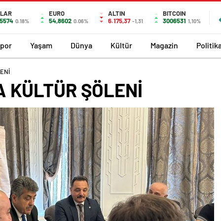
LAR
EURO
ALTIN
BITCOIN
,5574
54,8602
6.175,37
3006531
0.18%
0.06%
-1,31
1,10%
por
Yaşam
Dünya
Kültür
Magazin
Politik
ENİ
A KÜLTÜR ŞÖLENİ