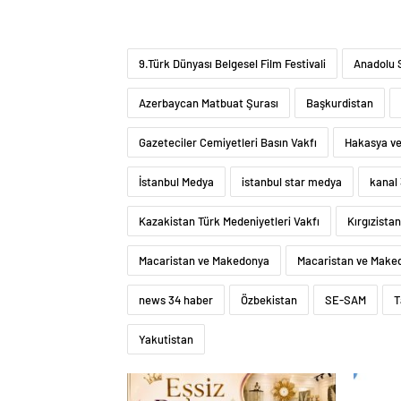
9.Türk Dünyası Belgesel Film Festivali
Anadolu S
Azerbaycan Matbuat Şurası
Başkurdistan
Gazeteciler Cemiyetleri Basın Vakfı
Hakasya ve
İstanbul Medya
istanbul star medya
kanal
Kazakistan Türk Medeniyetleri Vakfı
Kırgızistan
Macaristan ve Makedonya
Macaristan ve Maked
news 34 haber
Özbekistan
SE-SAM
T
Yakutistan