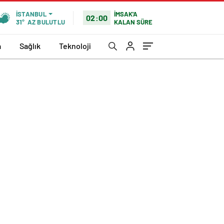
İMSAK'A
İSTANBUL
02:00
KALAN SÜRE
31°
AZ BULUTLU
a
Sağlık
Teknoloji