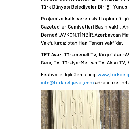
Türk Dünyası Belediyeler Birliği, Yunu
Projemize katkı veren sivil toplum örgü
Gazeteciler Cemiyetleri Basın Vakfı, An
Derneği,AVKON,TİMBİR,Azerbaycan Matb
Vakfı,Kırgızistan Han Tangrı Vakfı’dır.
TRT Avaz, Türkmeneli TV, Kırgızistan-
Genç TV, Türkiye-Mercan TV, Aksu TV, Fı
Festivalle ilgili Geniş bilgi
www.turkbel
info@turkbelgesel.com
adresi üzerinde