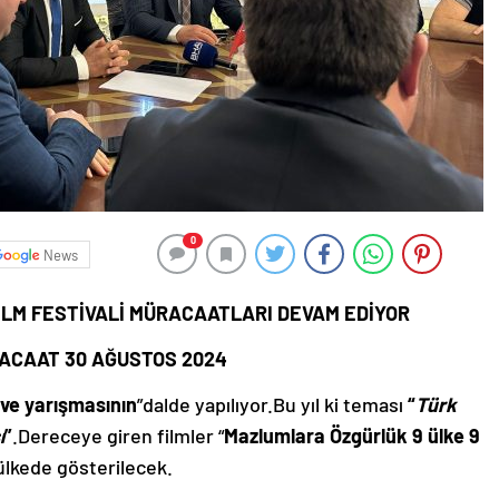
0
News
İLM FESTİVALİ MÜRACAATLARI DEVAM EDİYOR
ACAAT 30 AĞUSTOS 2024
 ve yarışmasının
”dalde yapılıyor.Bu yıl ki teması
“
Türk
ı
”
.Dereceye giren filmler “
Mazlumlara Özgürlük 9 ülke 9
 ülkede gösterilecek.