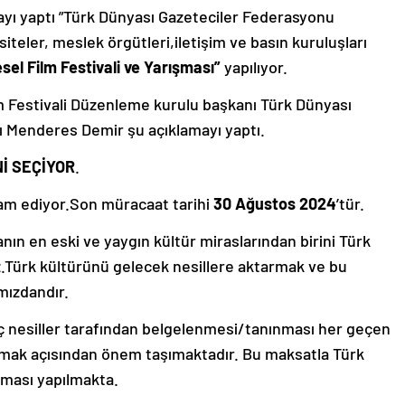
amayı yaptı ”Türk Dünyası Gazeteciler Federasyonu
iteler, meslek örgütleri,iletişim ve basın kuruluşları
sel Film Festivali ve Yarışması”
yapılıyor.
lm Festivali Düzenleme kurulu başkanı Türk Dünyası
 Menderes Demir şu açıklamayı yaptı.
Nİ SEÇİYOR
.
am ediyor.Son müracaat tarihi
30 Ağustos 2024
’tür.
ın en eski ve yaygın kültür miraslarından birini Türk
.Türk kültürünü gelecek nesillere aktarmak ve bu
mızdandır.
ç nesiller tarafından belgelenmesi/tanınması her geçen
mak açısından önem taşımaktadır. Bu maksatla Türk
şması yapılmakta.