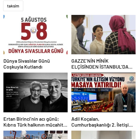
taksim
Dünya Sivaslılar Günü
GAZZE’NİN MİNİK
Coşkuyla Kutlandı
ELÇİSİNDEN İSTANBUL’DA
DUYGUSAL MESAJ: “BURASI
BENİM İKİNCİ EVİM”
Ertan Birinci’nin acı günü;
Adil Koçalan,
Kıbrıs Türk halkının mücahit
Cumhurbaşkanlığı 2. İletişim
ruhlu çınarı vefat etti
Şûrası’na Katıldı