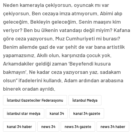
Neden kamerayla çekiyorsun, oyuncak mı var
çekiyorsun. Ben cezaya imza atmıyorum. Abimi alıp
geleceğim. Bekleyin geleceğim. Senin maaşını kim
veriyor? Ben bu ülkenin vatandaşı değil miyim? Kafana
göre ceza yazıyorsun. Muz Cumhuriyeti mi burası?
Benim ailemde gazi de var şehit de var bana artistlik
yapamazsınız. Akıllı olun, karşınızda çocuk yok.
Arkamdakiler geldiği zaman ‘Beyefendi kusura
bakmayın’. Ne kadar ceza yazıyorsan yaz, sadakam
olsun” ifadelerini kullandı. Adam ardından arabasına
binerek oradan ayrıldı.
İstanbul Gazeteciler Federasyonu
İstanbul Medya
istanbul star medya
kanal 34
kanal 34 gazete
kanal 34 haber
news 34
news 34 gazete
news 34 haber