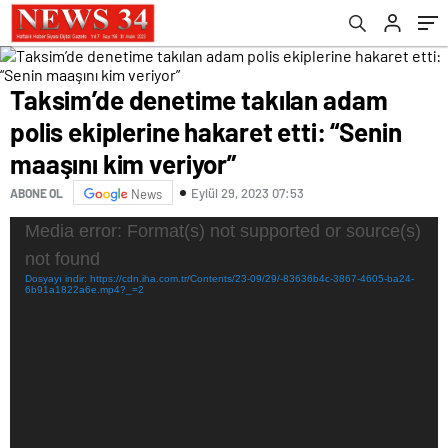
veriyor”
Taksim’de denetime takılan adam
polis ekiplerine hakaret etti: “Senin
maaşını kim veriyor”
Eylül 29, 2023 07:53
ABONE OL
News
Video
Media error: Format(s) not supported or source(s)
oynatıcı
not found
Dosyayı indir: https://cdn.iha.com.tr/Contents/23-09/29/-83636b4c-3867-4605-ba24-
6b91a1822a6e.mp4?_=2