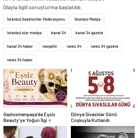
Olayla ilgili soruşturma başlatıldı.
İstanbul Gazeteciler Federasyonu
İstanbul Medya
istanbul star medya
kanal 34
kanal 34 gazete
kanal 34 haber
nevşehir
news 34
news 34 gazete
news 34 haber
Gaziosmanpaşa’da Eşsiz
Dünya Sivaslılar Günü
Beauty’ye Yoğun İlgi ⭐
Coşkuyla Kutlandı