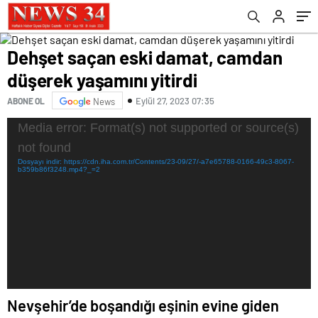
Dehşet saçan eski damat, camdan
düşerek yaşamını yitirdi
Eylül 27, 2023 07:35
ABONE OL
News
Video
Media error: Format(s) not supported or source(s)
oynatıcı
not found
Dosyayı indir: https://cdn.iha.com.tr/Contents/23-09/27/-a7e65788-0166-49c3-8067-
b359b86f3248.mp4?_=2
Nevşehir’de boşandığı eşinin evine giden