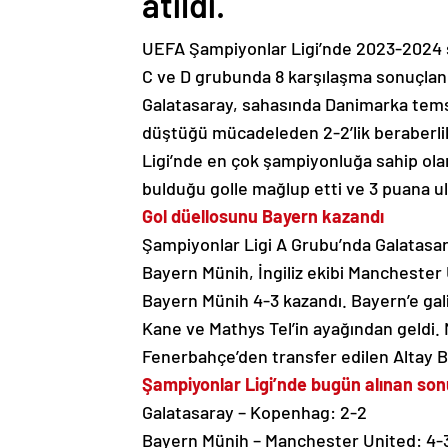
atıldı.
UEFA Şampiyonlar Ligi’nde 2023-2024 
C ve D grubunda 8 karşılaşma sonuçland
Galatasaray, sahasında Danimarka temsilc
düştüğü mücadeleden 2-2’lik beraberlik
Ligi’nde en çok şampiyonluğa sahip olan
bulduğu golle mağlup etti ve 3 puana ul
Gol düellosunu Bayern kazandı
Şampiyonlar Ligi A Grubu’nda Galatasaray
Bayern Münih, İngiliz ekibi Manchester
Bayern Münih 4-3 kazandı. Bayern’e gal
Kane ve Mathys Tel’in ayağından geldi.
Fenerbahçe’den transfer edilen Altay Ba
Şampiyonlar Ligi’nde bugün alınan son
Galatasaray – Kopenhag: 2-2
Bayern Münih – Manchester United: 4-