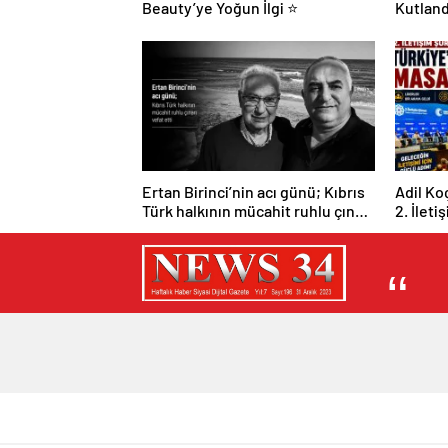
Beauty’ye Yoğun İlgi ⭐
Kutland
Ertan Birinci’nin acı günü; Kıbrıs
Adil Ko
Türk halkının mücahit ruhlu çınarı
2. İleti
vefat etti