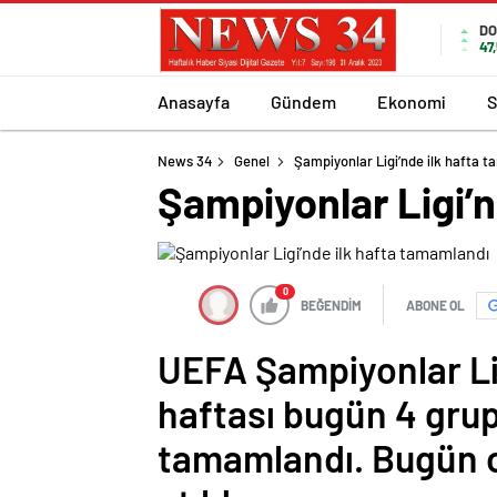
DO
47
Anasayfa
Gündem
Ekonomi
S
News 34
Genel
Şampiyonlar Ligi’nde ilk hafta 
Şampiyonlar Ligi’n
0
BEĞENDİM
ABONE OL
UEFA Şampiyonlar Lig
haftası bugün 4 grup
tamamlandı. Bugün 