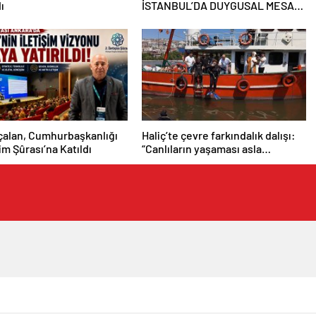
ı
İSTANBUL’DA DUYGUSAL MESAJ:
“BURASI BENİM İKİNCİ EVİM”
çalan, Cumhurbaşkanlığı
Haliç’te çevre farkındalık dalışı:
şim Şûrası’na Katıldı
“Canlıların yaşaması asla
mümkün değil”