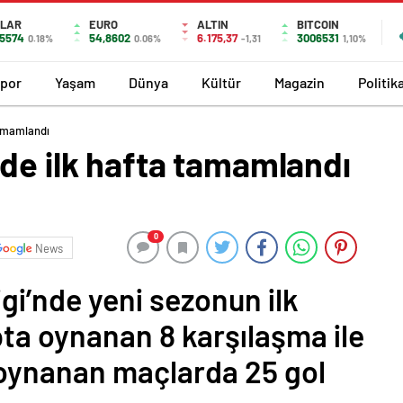
LAR
EURO
ALTIN
BITCOIN
,5574
54,8602
6.175,37
3006531
0.18%
0.06%
-1,31
1,10%
por
Yaşam
Dünya
Kültür
Magazin
Politik
tamamlandı
de ilk hafta tamamlandı
0
News
i’nde yeni sezonun ilk
ta oynanan 8 karşılaşma ile
oynanan maçlarda 25 gol