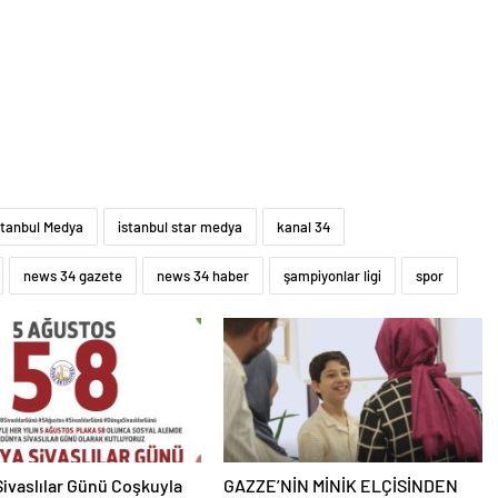
stanbul Medya
istanbul star medya
kanal 34
news 34 gazete
news 34 haber
şampiyonlar ligi
spor
ivaslılar Günü Coşkuyla
GAZZE’NİN MİNİK ELÇİSİNDEN