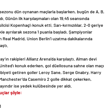
sezonu dün oynanan maçlarla başlarken, bugün de A, B,
ı. Günün ilk karşılaşmaları olan 19.45 seansında
isi Kopenhag’ı konuk etti. Sarı-kırmızılılar, 2-0 geriye
le ayrılarak sezona 1 puanla başladı. Şampiyonlar
 Real Madrid, Union Berlin’i uzatma dakikalarında
aştı.
’ın rakipleri Allianz Arena’da karşılaştı. Alman devi
 United’ı konuk ederken, gol düellosuna sahne olan maçı
ibiyeti getiren goller Leroy Sane, Serge Gnabry, Harry
 Manchester’da Casemiro 2 golle dikkat çekerken,
yındır ise yedek kulübesinde yer aldı.
uçlar şöyle:
3