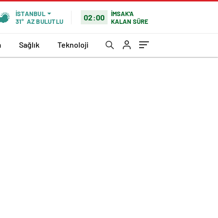
İMSAK'A
İSTANBUL
02:00
KALAN SÜRE
31°
AZ BULUTLU
a
Sağlık
Teknoloji