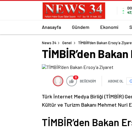
DO
47
Anasayfa
Gündem
Ekonomi
S
News 34
Genel
TİMBİR’den Bakan Ersoy’a Ziyare
TİMBİR’den Bakan 
0
BEĞENDİM
ABONE OL
Türk İnternet Medya Birliği (TİMBİR) G
Kültür ve Turizm Bakanı Mehmet Nuri Er
TİMBİR’den Bakan Er