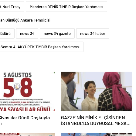
t Nuri Ersoy
Menderes DEMİR TİMBİR Başkan Yardımcısı
kan Günlüğü Ankara Temsilcisi
Müdürü
news 34
news 34 gazete
news 34 haber
Semra A. AKYÜREK TİMBİR Başkan Yardımcısı
ivaslılar Günü Coşkuyla
GAZZE’NİN MİNİK ELÇİSİNDEN
ı
İSTANBUL’DA DUYGUSAL MESAJ:
“BURASI BENİM İKİNCİ EVİM”