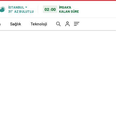
İMSAK'A
İSTANBUL
02:00
KALAN SÜRE
31°
AZ BULUTLU
a
Sağlık
Teknoloji