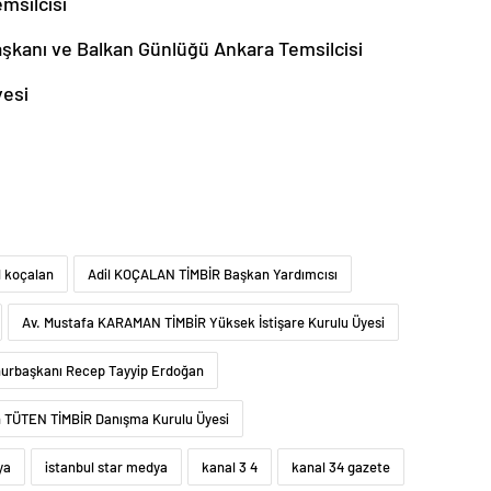
msilcisi
aşkanı ve Balkan Günlüğü Ankara Temsilcisi
yesi
l koçalan
Adil KOÇALAN TİMBİR Başkan Yardımcısı
Av. Mustafa KARAMAN TİMBİR Yüksek İstişare Kurulu Üyesi
urbaşkanı Recep Tayyip Erdoğan
h TÜTEN TİMBİR Danışma Kurulu Üyesi
ya
istanbul star medya
kanal 3 4
kanal 34 gazete