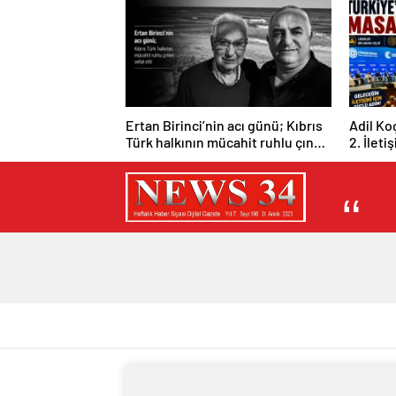
Ertan Birinci’nin acı günü; Kıbrıs
Adil Ko
Türk halkının mücahit ruhlu çınarı
2. İleti
vefat etti