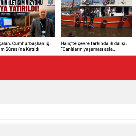
çalan, Cumhurbaşkanlığı
Haliç’te çevre farkındalık dalışı:
şim Şûrası’na Katıldı
“Canlıların yaşaması asla
mümkün değil”