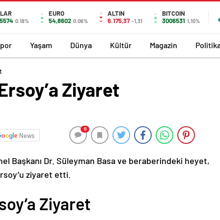
LAR
EURO
ALTIN
BITCOIN
,5574
54,8602
6.175,37
3006531
0.18%
0.06%
-1,31
1,10%
por
Yaşam
Dünya
Kültür
Magazin
Politik
t
Ersoy’a Ziyaret
0
News
enel Başkanı Dr. Süleyman Basa ve beraberindeki heyet,
soy’u ziyaret etti.
soy’a Ziyaret