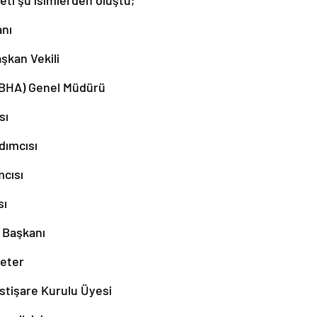
ti şu isimlerden oluştu;
nı
şkan Vekili
(BHA) Genel Müdürü
sı
dımcısı
cısı
sı
 Başkanı
eter
tişare Kurulu Üyesi