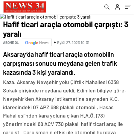
Hafif ticari araçla otomobil çarpıştı: 3
yaralı
Eylül 27, 2023 10:31
ABONE OL
News
Aksaray’da hafif ticari araçla otomobilin
çarpışması sonucu meydana gelen trafik
kazasında 3 kişi yaralandı.
Kaza, Aksaray Nevşehir yolu Çiftlik Mahallesi 6338
Sokak girişinde meydana geldi. Edinilen bilgiye göre,
Nevşehir’den Aksaray istikametine seyreden K.O.
idaresindeki 07 APZ 688 plakalı otomobil, Hasas
Mahallesi’nden kara yoluna çıkan H.A.Ö. (73)
yönetimindeki 68 ACV 730 plakalı hafif ticari araç ile
çarpıştı. Çarpışmanın etkisi ile otomobil hurdaya