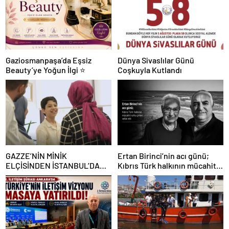
Gaziosmanpaşa’da Eşsiz
Dünya Sivaslılar Günü
Beauty’ye Yoğun İlgi ⭐
Coşkuyla Kutlandı
GAZZE’NİN MİNİK
Ertan Birinci’nin acı günü;
ELÇİSİNDEN İSTANBUL’DA
Kıbrıs Türk halkının mücahit
DUYGUSAL MESAJ: “BURASI
ruhlu çınarı vefat etti
BENİM İKİNCİ EVİM”