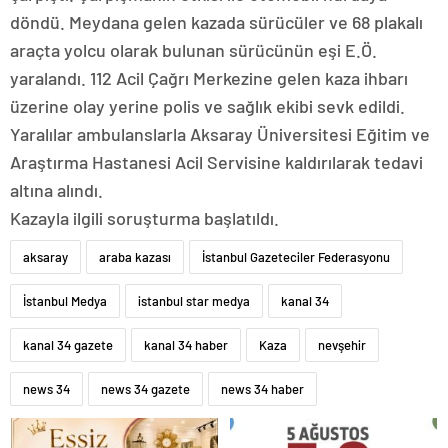
döndü. Meydana gelen kazada sürücüler ve 68 plakalı
araçta yolcu olarak bulunan sürücünün eşi E.Ö.
yaralandı. 112 Acil Çağrı Merkezine gelen kaza ihbarı
üzerine olay yerine polis ve sağlık ekibi sevk edildi.
Yaralılar ambulanslarla Aksaray Üniversitesi Eğitim ve
Araştırma Hastanesi Acil Servisine kaldırılarak tedavi
altına alındı.
Kazayla ilgili soruşturma başlatıldı.
aksaray
araba kazası
İstanbul Gazeteciler Federasyonu
İstanbul Medya
istanbul star medya
kanal 34
kanal 34 gazete
kanal 34 haber
Kaza
nevşehir
news 34
news 34 gazete
news 34 haber