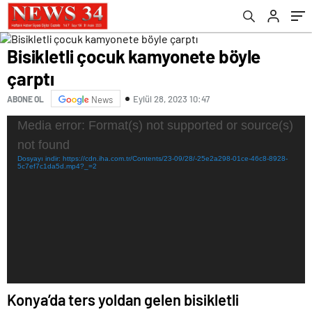
Bisikletli çocuk kamyonete böyle
çarptı
Eylül 28, 2023 10:47
ABONE OL
News
Video
Media error: Format(s) not supported or source(s)
oynatıcı
not found
Dosyayı indir: https://cdn.iha.com.tr/Contents/23-09/28/-25e2a298-01ce-46c8-8928-
5c7ef7c1da5d.mp4?_=2
Konya’da ters yoldan gelen bisikletli