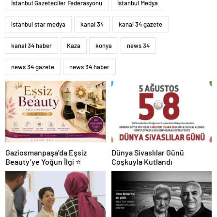
İstanbul Gazeteciler Federasyonu
İstanbul Medya
istanbul star medya
kanal 34
kanal 34 gazete
kanal 34 haber
Kaza
konya
news 34
news 34 gazete
news 34 haber
Gaziosmanpaşa’da Eşsiz
Dünya Sivaslılar Günü
Beauty’ye Yoğun İlgi ⭐
Coşkuyla Kutlandı