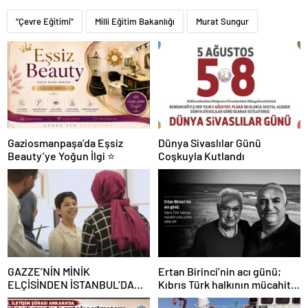
“Çevre Eğitimi”
Milli Eğitim Bakanlığı
Murat Sungur
Gaziosmanpaşa’da Eşsiz
Dünya Sivaslılar Günü
Beauty’ye Yoğun İlgi ⭐
Coşkuyla Kutlandı
GAZZE’NİN MİNİK
Ertan Birinci’nin acı günü;
ELÇİSİNDEN İSTANBUL’DA
Kıbrıs Türk halkının mücahit
DUYGUSAL MESAJ: “BURASI
ruhlu çınarı vefat etti