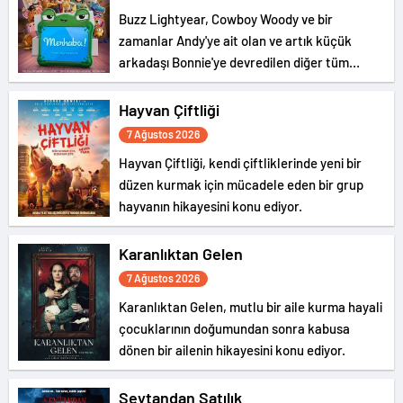
Buzz Lightyear, Cowboy Woody ve bir
zamanlar Andy'ye ait olan ve artık küçük
arkadaşı Bonnie'ye devredilen diğer tüm
oyuncaklar geri döndü ve yeni bir macera
başlıyor.
Hayvan Çiftliği
7 Ağustos 2026
Hayvan Çiftliği, kendi çiftliklerinde yeni bir
düzen kurmak için mücadele eden bir grup
hayvanın hikayesini konu ediyor.
Karanlıktan Gelen
7 Ağustos 2026
Karanlıktan Gelen, mutlu bir aile kurma hayali
çocuklarının doğumundan sonra kabusa
dönen bir ailenin hikayesini konu ediyor.
Şeytandan Satılık