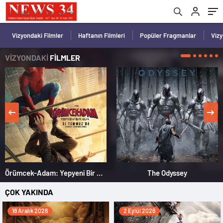
Vizyondaki Filmler
Haftanın Filmleri
Popüler Fragmanlar
Viz
VİZYONDAKİ
FİLMLER
Örümcek-Adam: Yepyeni Bir Gün
The Odyssey
ÇOK YAKINDA
18 Aralık 2026
2 Eylül 2026