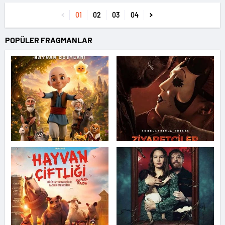
01
02
03
04
POPÜLER FRAGMANLAR