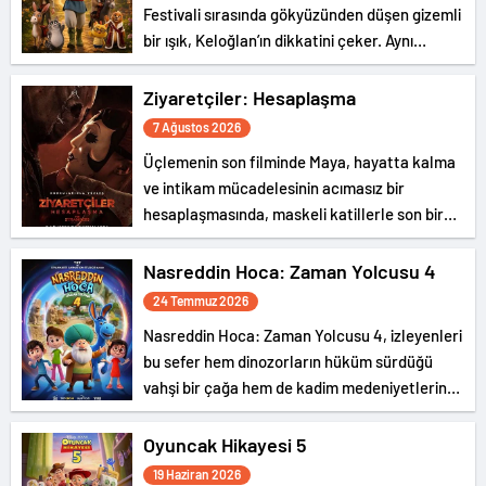
Festivali sırasında gökyüzünden düşen gizemli
bir ışık, Keloğlan’ın dikkatini çeker. Aynı
olağanüstü olaya, Hayvanlar Şatosu’nda
yaşayan Tombik Tekir ve Civciv de tanıklık
Ziyaretçiler: Hesaplaşma
eder.
7 Ağustos 2026
Üçlemenin son filminde Maya, hayatta kalma
ve intikam mücadelesinin acımasız bir
hesaplaşmasında, maskeli katillerle son bir
kez karşı karşıya geliyor.
Nasreddin Hoca: Zaman Yolcusu 4
24 Temmuz 2026
Nasreddin Hoca: Zaman Yolcusu 4, izleyenleri
bu sefer hem dinozorların hüküm sürdüğü
vahşi bir çağa hem de kadim medeniyetlerin
gizemli dünyasına götürüyor.
Oyuncak Hikayesi 5
19 Haziran 2026