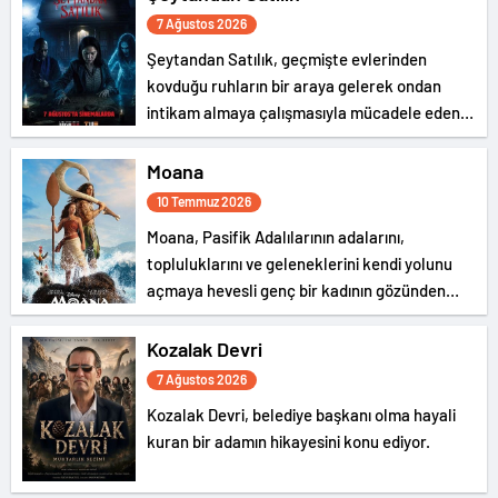
7 Ağustos 2026
Şeytandan Satılık, geçmişte evlerinden
kovduğu ruhların bir araya gelerek ondan
intikam almaya çalışmasıyla mücadele eden
bir şeytan kovucunun hikayesini konu ediyor.
Moana
10 Temmuz 2026
Moana, Pasifik Adalılarının adalarını,
topluluklarını ve geleneklerini kendi yolunu
açmaya hevesli genç bir kadının gözünden
anlatıyor.
Kozalak Devri
7 Ağustos 2026
Kozalak Devri, belediye başkanı olma hayali
kuran bir adamın hikayesini konu ediyor.