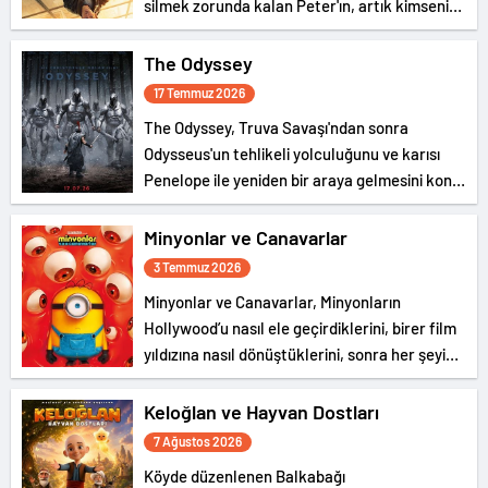
silmek zorunda kalan Peter'ın, artık kimsenin
gerçek kimliğini bilmediği New York
sokaklarında tek başına suçla savaşırken,
The Odyssey
yaşamaya başladığı fiziksel değişimle
17 Temmuz 2026
boğuşmasını anlatıyor.
The Odyssey, Truva Savaşı'ndan sonra
Odysseus'un tehlikeli yolculuğunu ve karısı
Penelope ile yeniden bir araya gelmesini konu
ediyor.
Minyonlar ve Canavarlar
3 Temmuz 2026
Minyonlar ve Canavarlar, Minyonların
Hollywood’u nasıl ele geçirdiklerini, birer film
yıldızına nasıl dönüştüklerini, sonra her şeyi
nasıl berbat ettiklerini ve dünyaya canavarlar
salarak kaosa sürüklediklerini anlatan
Keloğlan ve Hayvan Dostları
gürültülü ve eğlence dolu bir serüven…
7 Ağustos 2026
Köyde düzenlenen Balkabağı