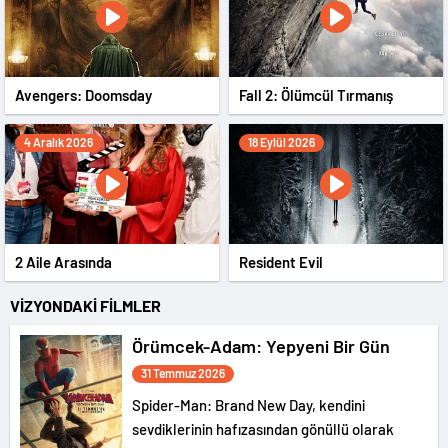
Avengers: Doomsday
Fall 2: Ölümcül Tırmanış
4 Aralık 2026
18 Eylül 2026
2 Aile Arasında
Resident Evil
VİZYONDAKİ FİLMLER
Örümcek-Adam: Yepyeni Bir Gün
31 Temmuz 2026
Spider-Man: Brand New Day, kendini
sevdiklerinin hafızasından gönüllü olarak