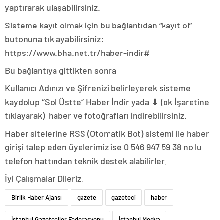
yaptırarak ulaşabilirsiniz.
Sisteme kayıt olmak için bu bağlantıdan “kayıt ol”
butonuna tıklayabilirsiniz:
https://www.bha.net.tr/haber-indir#
Bu bağlantıya gittikten sonra
Kullanıcı Adınızı ve Şifrenizi belirleyerek sisteme
kaydolup ‘’Sol Üstte’’ Haber İndir yada ⬇ (ok İşaretine
tıklayarak) haber ve fotoğrafları indirebilirsiniz.
Haber sitelerine RSS (Otomatik Bot) sistemi ile haber
girişi talep eden üyelerimiz ise 0 546 947 59 38 no lu
telefon hattından teknik destek alabilirler.
İyi Çalışmalar Dileriz.
Birlik Haber Ajansı
gazete
gazeteci
haber
İstanbul Gazeteciler Federasyonu
İstanbul Medya