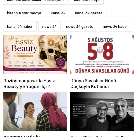
istanbul star medya
kanal 34
kanal 34 gazete
kanal 34 haber
news 34
news 34 gazete
news 34 haber
Gaziosmanpaşa’da Eşsiz
Dünya Sivaslılar Günü
Beauty’ye Yoğun İlgi ⭐
Coşkuyla Kutlandı