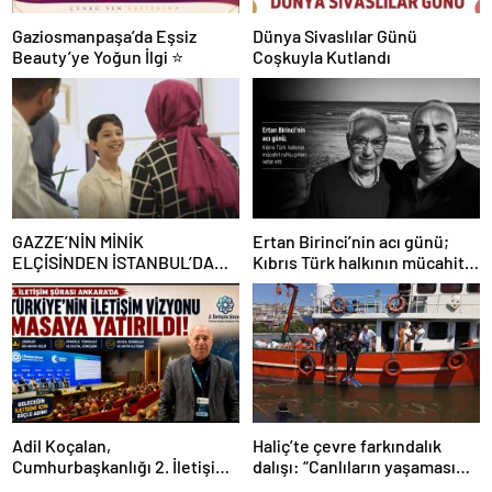
Gaziosmanpaşa’da Eşsiz
Dünya Sivaslılar Günü
Beauty’ye Yoğun İlgi ⭐
Coşkuyla Kutlandı
GAZZE’NİN MİNİK
Ertan Birinci’nin acı günü;
ELÇİSİNDEN İSTANBUL’DA
Kıbrıs Türk halkının mücahit
DUYGUSAL MESAJ: “BURASI
ruhlu çınarı vefat etti
BENİM İKİNCİ EVİM”
Adil Koçalan,
Haliç’te çevre farkındalık
Cumhurbaşkanlığı 2. İletişim
dalışı: “Canlıların yaşaması
Şûrası’na Katıldı
asla mümkün değil”