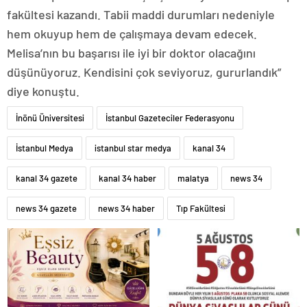
fakültesi kazandı. Tabii maddi durumları nedeniyle
hem okuyup hem de çalışmaya devam edecek.
Melisa’nın bu başarısı ile iyi bir doktor olacağını
düşünüyoruz. Kendisini çok seviyoruz, gururlandık”
diye konuştu.
İnönü Üniversitesi
İstanbul Gazeteciler Federasyonu
İstanbul Medya
istanbul star medya
kanal 34
kanal 34 gazete
kanal 34 haber
malatya
news 34
news 34 gazete
news 34 haber
Tıp Fakültesi