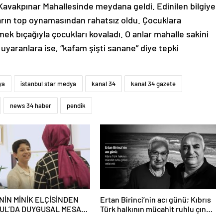
 Kavakpınar Mahallesinde meydana geldi. Edinilen bilgiye
arın top oynamasından rahatsız oldu. Çocuklara
mek bıçağıyla çocukları kovaladı. O anlar mahalle sakini
n uyaranlara ise, “kafam şişti sanane” diye tepki
ya
istanbul star medya
kanal 34
kanal 34 gazete
news 34 haber
pendik
NİN MİNİK ELÇİSİNDEN
Ertan Birinci’nin acı günü; Kıbrıs
UL’DA DUYGUSAL MESAJ:
Türk halkının mücahit ruhlu çınarı
 BENİM İKİNCİ EVİM”
vefat etti