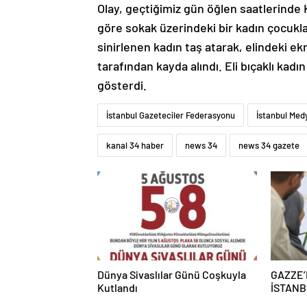
Olay, geçtiğimiz gün öğlen saatlerinde
göre sokak üzerindeki bir kadın çocukl
sinirlenen kadın taş atarak, elindeki ek
tarafından kayda alındı. Eli bıçaklı kadı
gösterdi.
İstanbul Gazeteciler Federasyonu
İstanbul Med
kanal 34 haber
news 34
news 34 gazete
Dünya Sivaslılar Günü Coşkuyla
GAZZE’
Kutlandı
İSTANB
“BURASI