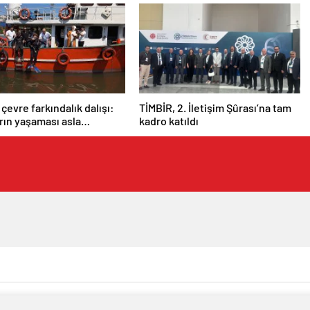
 çevre farkındalık dalışı:
TİMBİR, 2. İletişim Şûrası’na tam
arın yaşaması asla
kadro katıldı
 değil”