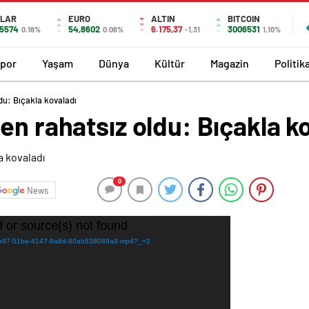
LAR
EURO
ALTIN
BITCOIN
,5574
54,8602
6.175,37
3006531
0.18%
0.06%
-1,31
1,10%
por
Yaşam
Dünya
Kültür
Magazin
Politik
du: Bıçakla kovaladı
en rahatsız oldu: Bıçakla k
0
News
 or source(s) not found
81b5bb97-51be-4147-9a8d-80ab838089a9.mp4?_=2