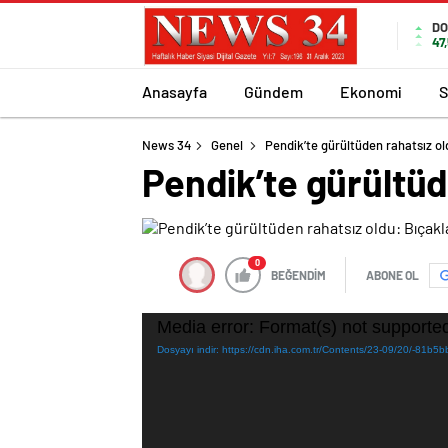
DO
47
Anasayfa
Gündem
Ekonomi
S
News 34
Genel
Pendik’te gürültüden rahatsız ol
Pendik’te gürültüd
0
BEĞENDİM
ABONE OL
Video
Media error: Format(s) not supported
oynatıcı
Dosyayı indir: https://cdn.iha.com.tr/Contents/23-09/20/-