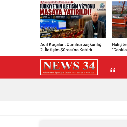
Adil Koçalan, Cumhurbaşkanlığı
Haliç’te
2. İletişim Şûrası’na Katıldı
“Canlıl
mümkün