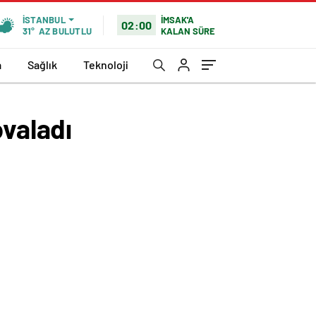
İMSAK'A
İSTANBUL
02:00
KALAN SÜRE
31°
AZ BULUTLU
a
Sağlık
Teknoloji
ovaladı