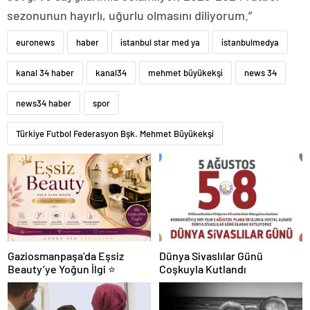
sezonunun hayırlı, uğurlu olmasını diliyorum.”
euronews
haber
istanbul star med ya
istanbulmedya
kanal 34 haber
kanal34
mehmet büyükekşi
news 34
news34 haber
spor
Türkiye Futbol Federasyon Bşk. Mehmet Büyükekşi
Gaziosmanpaşa’da Eşsiz
Dünya Sivaslılar Günü
Beauty’ye Yoğun İlgi ⭐
Coşkuyla Kutlandı