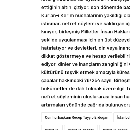
ettiğinin altını çiziyor, son dönemde ba
Kur’an-ı Kerim nüshalarının yakıldığı ol
istismar, nefret söylemi ve saldırganlı
kınıyor, birleşmiş Milletler İnsan Hakları
şekilde uygulanması için en üst düzeyd
hatırlatıyor ve devletleri, din veya ina
dikkat göstermeye ve hesap verilebilirl
ediyor, dinler ve inançların zenginliğini
kültürünü teşvik etmek amacıyla kürese
çabalar hakkındaki 76/254 sayılı Birleşmi
hükümetler de dahil olmak üzere ilgili t
nefret söyleminin uluslararası insan ha
artırmaları yönünde çağrıda bulunuyoru
Cumhurbaşkanı Recep Tayyip Erdoğan
İstanbu