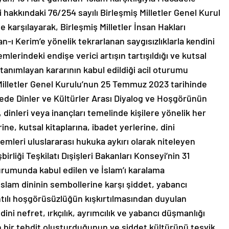
 hakkındaki 76/254 sayılı Birleşmiş Milletler Genel Kurul
 karşılayarak, Birleşmiş Milletler İnsan Hakları
-ı Kerim’e yönelik tekrarlanan saygısızlıklarla kendini
emlerindeki endişe verici artışın tartışıldığı ve kutsal
k tanımlayan kararının kabul edildiği acil oturumu
Milletler Genel Kurulu’nun 25 Temmuz 2023 tarihinde
ede Dinler ve Kültürler Arası Diyalog ve Hoşgörünün
, dinleri veya inançları temelinde kişilere yönelik her
ne, kutsal kitaplarına, ibadet yerlerine, dini
mleri uluslararası hukuka aykırı olarak niteleyen
liği Teşkilatı Dışişleri Bakanları Konseyi’nin 31
rumunda kabul edilen ve İslam’ı karalama
slam dininin sembollerine karşı şiddet, yabancı
ntılı hoşgörüsüzlüğün kışkırtılmasından duyulan
dini nefret, ırkçılık, ayrımcılık ve yabancı düşmanlığı
çin bir tehdit oluşturduğunun ve şiddet kültürünü teşvik