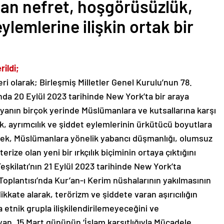
rtan nefret, hoşgörüsüzlük,
ylemlerine ilişkin ortak bir
ildi;
ri olarak; Birleşmiş Milletler Genel Kurulu’nun 78.
 20 Eylül 2023 tarihinde New York’ta bir araya
anın birçok yerinde Müslümanlara ve kutsallarına karşı
k, ayrımcılık ve şiddet eylemlerinin ürkütücü boyutlara
derek, Müslümanlara yönelik yabancı düşmanlığı, olumsuz
rize olan yeni bir ırkçılık biçiminin ortaya çıktığını
Teşkilatı’nın 21 Eylül 2023 tarihinde New York’ta
oplantısı’nda Kur’an-ı Kerim nüshalarının yakılmasının
kate alarak, terörizm ve şiddete varan aşırıcılığın
 etnik grupla ilişkilendirilemeyeceğini ve
ayan, 15 Mart gününün ‘İslam karşıtlığıyla Mücadele