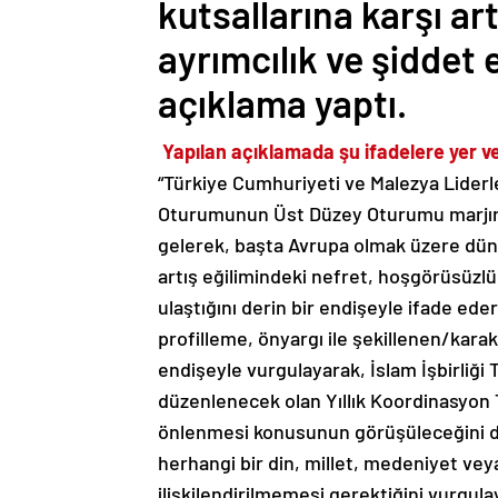
kutsallarına karşı a
ayrımcılık ve şiddet e
açıklama yaptı.
Yapılan açıklamada şu ifadelere yer ver
“Türkiye Cumhuriyeti ve Malezya Liderle
Oturumunun Üst Düzey Oturumu marjında
gelerek, başta Avrupa olmak üzere düny
artış eğilimindeki nefret, hoşgörüsüzlü
ulaştığını derin bir endişeyle ifade e
profilleme, önyargı ile şekillenen/karakte
endişeyle vurgulayarak, İslam İşbirliği 
düzenlenecek olan Yıllık Koordinasyon T
önlenmesi konusunun görüşüleceğini dik
herhangi bir din, millet, medeniyet veya
ilişkilendirilmemesi gerektiğini vurgul