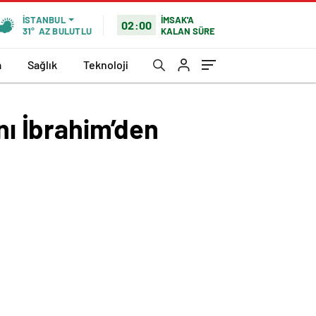
İMSAK'A
İSTANBUL
02:00
KALAN SÜRE
31°
AZ BULUTLU
a
Sağlık
Teknoloji
ı İbrahim’den