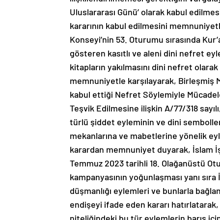
Uluslararası Günü’ olarak kabul edilmesi
kararının kabul edilmesini memnuniyetle
Konseyi’nin 53. Oturumu sırasında Kur’an
gösteren kasıtlı ve aleni dini nefret eyl
kitapların yakılmasını dini nefret olara
memnuniyetle karşılayarak, Birleşmiş 
kabul ettiği Nefret Söylemiyle Mücadel
Teşvik Edilmesine ilişkin A/77/318 sayılı
türlü şiddet eyleminin ve dini sembolleri
mekanlarına ve mabetlerine yönelik eyle
karardan memnuniyet duyarak, İslam İşbir
Temmuz 2023 tarihli 18. Olağanüstü Otu
kampanyasının yoğunlaşması yanı sıra İ
düşmanlığı eylemleri ve bunlarla bağla
endişeyi ifade eden kararı hatırlatarak, 
niteliğindeki bu tür eylemlerin barış i