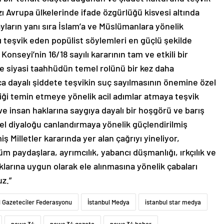
zı Avrupa ülkelerinde ifade özgürlüğü kisvesi altında
ayların yanı sıra İslam’a ve Müslümanlara yönelik
ğı teşvik eden popülist söylemleri en güçlü şekilde
 Konseyi’nin 16/18 sayılı kararının tam ve etkili bir
e siyasi taahhüdün temel rolünü bir kez daha
nca dayalı şiddete teşvikin suç sayılmasının önemine özel
iği temin etmeye yönelik acil adımlar atmaya teşvik
 ve insan haklarına saygıya dayalı bir hoşgörü ve barış
l diyaloğu canlandırmaya yönelik güçlendirilmiş
ş Milletler kararında yer alan çağrıyı yineliyor,
üm paydaşlara, ayrımcılık, yabancı düşmanlığı, ırkçılık ve
klarına uygun olarak ele alınmasına yönelik çabaları
z.”
l Gazeteciler Federasyonu
İstanbul Medya
istanbul star medya