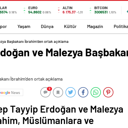
LAR
EURO
ALTIN
BITCOIN
,5574
54,8602
6.175,37
3006531
0.18%
0.06%
-1,31
1,10%
por
Yaşam
Dünya
Kültür
Magazin
Politik
zya Başbakanı İbrahim’den ortak açıklama
doğan ve Malezya Başbakan
0
News
p Tayyip Erdoğan ve Malezya
ahim, Müslümanlara ve