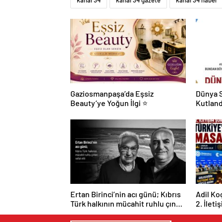
kanal 34
kanal 34 gazete
kanal 34 haber
Gaziosmanpaşa’da Eşsiz
Dünya S
Beauty’ye Yoğun İlgi ⭐
Kutland
Ertan Birinci’nin acı günü; Kıbrıs
Adil Ko
Türk halkının mücahit ruhlu çınarı
2. İleti
vefat etti