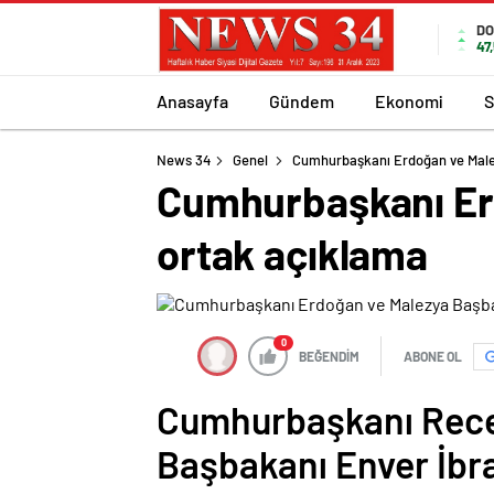
DO
47
Anasayfa
Gündem
Ekonomi
S
News 34
Genel
Cumhurbaşkanı Erdoğan ve Male
Cumhurbaşkanı Er
ortak açıklama
0
BEĞENDİM
ABONE OL
Cumhurbaşkanı Rece
Başbakanı Enver İbr