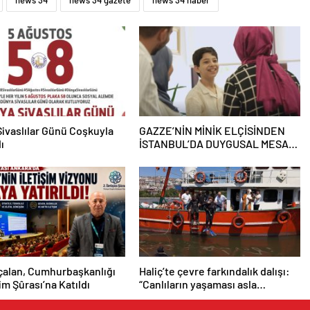
news 34
news 34 gazete
news 34 haber
ivaslılar Günü Coşkuyla
GAZZE’NİN MİNİK ELÇİSİNDEN
ı
İSTANBUL’DA DUYGUSAL MESAJ:
“BURASI BENİM İKİNCİ EVİM”
çalan, Cumhurbaşkanlığı
Haliç’te çevre farkındalık dalışı:
şim Şûrası’na Katıldı
“Canlıların yaşaması asla
mümkün değil”