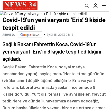
Covid-19’un yeni varyantı ’Eris’ 9 kişide
tespit edildi
Eylül 15, 2023 08:19
ABONE OL
News
Sağlık Bakanı Fahrettin Koca, Covid-19’un
yeni varyantı Eris’in 9 kişide tespit edildiğini
açıkladı.
Sağlık Bakanı Fahrettin Koca, sosyal medya
hesabından yaptığı paylaşımda, “Hasta etme gücünün
(virülansının) düşüklüğünü bildiğimiz Eris varyantı
referans laboratuvarımızda yapılan incelemede 9
kişide görüldü. Yurt dışı temaslı ve aynı ildeler. Mevcut
tedbirlere ve gündelik hayatımıza devam edeceğiz.
Durum başka ülkelerde yaygın, bizde de ortaya çıkması