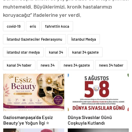
muhtemeldi. Büyüklerimizi, kronik hastalarımızı
koruyacağız” ifadelerine yer verdi.
covid-19
eris
fahrettin koca
İstanbul Gazeteciler Federasyonu
İstanbul Medya
istanbul star medya
kanal 34
kanal 34 gazete
kanal 34 haber
news 34
news 34 gazete
news 34 haber
Gaziosmanpaşa’da Eşsiz
Dünya Sivaslılar Günü
Beauty’ye Yoğun İlgi ⭐
Coşkuyla Kutlandı