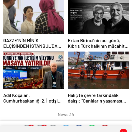
GAZZE’NİN MİNİK
Ertan Birinci’nin acı günü;
ELÇİSİNDEN İSTANBUL’DA
Kıbrıs Türk halkının mücahit
DUYGUSAL MESAJ: “BURASI
ruhlu çınarı vefat etti
BENİM İKİNCİ EVİM”
Adil Koçalan,
Haliç’te çevre farkındalık
Cumhurbaşkanlığı 2. İletişim
dalışı: “Canlıların yaşaması
Şûrası’na Katıldı
asla mümkün değil”
News 34
0
0