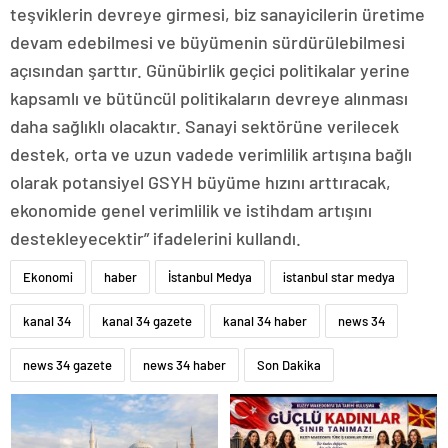
teşviklerin devreye girmesi, biz sanayicilerin üretime
devam edebilmesi ve büyümenin sürdürülebilmesi
açısından şarttır. Günübirlik geçici politikalar yerine
kapsamlı ve bütüncül politikaların devreye alınması
daha sağlıklı olacaktır. Sanayi sektörüne verilecek
destek, orta ve uzun vadede verimlilik artışına bağlı
olarak potansiyel GSYH büyüme hızını arttıracak,
ekonomide genel verimlilik ve istihdam artışını
destekleyecektir” ifadelerini kullandı.
Ekonomi
haber
İstanbul Medya
istanbul star medya
kanal 34
kanal 34 gazete
kanal 34 haber
news 34
news 34 gazete
news 34 haber
Son Dakika