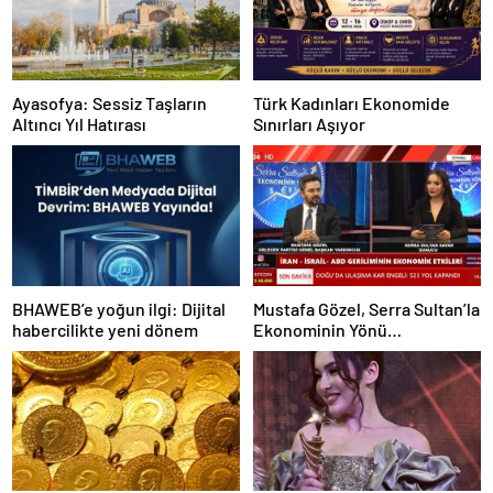
Ayasofya: Sessiz Taşların
Türk Kadınları Ekonomide
Altıncı Yıl Hatırası
Sınırları Aşıyor
BHAWEB’e yoğun ilgi: Dijital
Mustafa Gözel, Serra Sultan’la
habercilikte yeni dönem
Ekonominin Yönü
Programının Konuğu Oldu