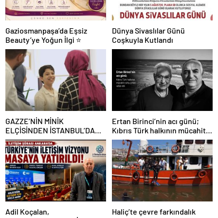
Gaziosmanpaşa’da Eşsiz
Dünya Sivaslılar Günü
Beauty’ye Yoğun İlgi ⭐
Coşkuyla Kutlandı
GAZZE’NİN MİNİK
Ertan Birinci’nin acı günü;
ELÇİSİNDEN İSTANBUL’DA
Kıbrıs Türk halkının mücahit
DUYGUSAL MESAJ: “BURASI
ruhlu çınarı vefat etti
BENİM İKİNCİ EVİM”
Adil Koçalan,
Haliç’te çevre farkındalık