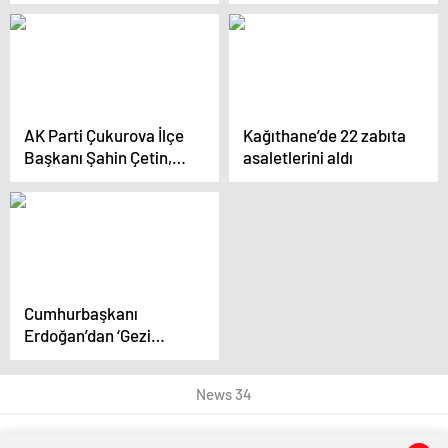
Olağanüstü Büyük
Genel Merkezi’ne geldi
Kongresi’nde konuştu
AK Parti Çukurova İlçe
Kağıthane’de 22 zabıta
Başkanı Şahin Çetin,
asaletlerini aldı
istifa edip milletvekili
aday adayı oldu
Cumhurbaşkanı
Erdoğan’dan ‘Gezi
Parkı’ kararına ilk
yorum
News 34