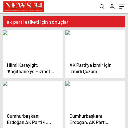
ak parti etiketi için sonuçlar
Hilmi Karayigit:
AK Parti’ye İzmir İçin
‘Kağıthane’ye Hizmet
İzmirli Çözüm
için Yola Çıktım’
Cumhurbaşkanı
Cumhurbaşkanı
Erdoğan AK Parti 4.
Erdoğan, AK Parti