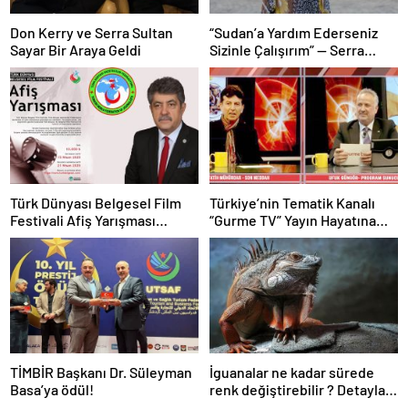
Don Kerry ve Serra Sultan
“Sudan’a Yardım Ederseniz
Sayar Bir Araya Geldi
Sizinle Çalışırım” — Serra
Sultan Sayar’dan Körfez
Markalarına Resmi Mesaj
Türk Dünyası Belgesel Film
Türkiye’nin Tematik Kanalı
Festivali Afiş Yarışması
“Gurme TV” Yayın Hayatına
Başvuruları Başladı
Başladı!
TİMBİR Başkanı Dr. Süleyman
İguanalar ne kadar sürede
Basa’ya ödül!
renk değiştirebilir ? Detaylar
burada…