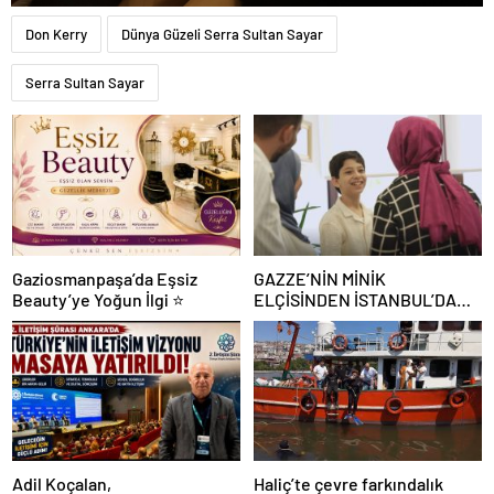
Don Kerry
Dünya Güzeli Serra Sultan Sayar
Serra Sultan Sayar
Gaziosmanpaşa’da Eşsiz
GAZZE’NİN MİNİK
Beauty’ye Yoğun İlgi ⭐
ELÇİSİNDEN İSTANBUL’DA
DUYGUSAL MESAJ: “BURASI
BENİM İKİNCİ EVİM”
Adil Koçalan,
Haliç’te çevre farkındalık