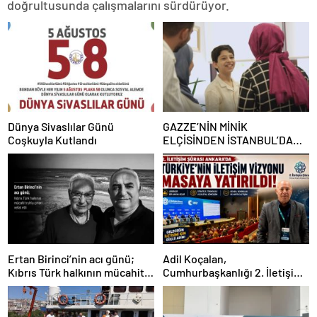
doğrultusunda çalışmalarını sürdürüyor.
Dünya Sivaslılar Günü
GAZZE’NİN MİNİK
Coşkuyla Kutlandı
ELÇİSİNDEN İSTANBUL’DA
DUYGUSAL MESAJ: “BURASI
BENİM İKİNCİ EVİM”
Ertan Birinci’nin acı günü;
Adil Koçalan,
Kıbrıs Türk halkının mücahit
Cumhurbaşkanlığı 2. İletişim
ruhlu çınarı vefat etti
Şûrası’na Katıldı