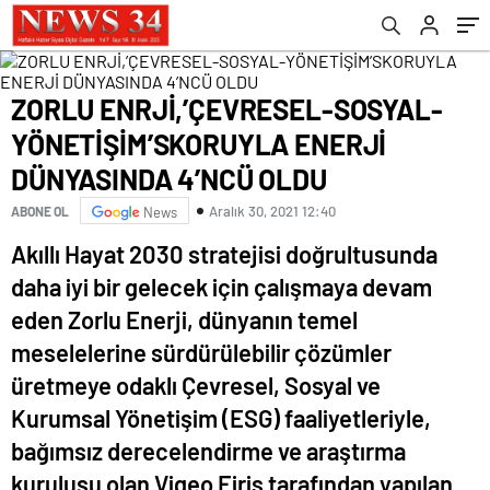
4’NCÜ OLDU
ZORLU ENRJİ,’ÇEVRESEL-SOSYAL-
YÖNETİŞİM’SKORUYLA ENERJİ
DÜNYASINDA 4’NCÜ OLDU
Aralık 30, 2021 12:40
ABONE OL
News
Akıllı Hayat 2030 stratejisi doğrultusunda
daha iyi bir gelecek için çalışmaya devam
eden Zorlu Enerji, dünyanın temel
meselelerine sürdürülebilir çözümler
üretmeye odaklı Çevresel, Sosyal ve
Kurumsal Yönetişim (ESG) faaliyetleriyle,
bağımsız derecelendirme ve araştırma
kuruluşu olan Vigeo Eiris tarafından yapılan