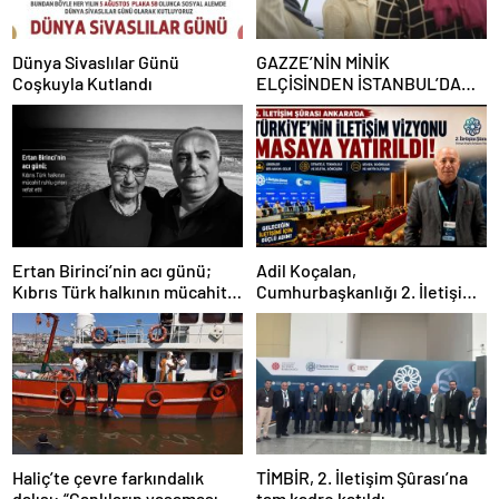
Dünya Sivaslılar Günü
GAZZE’NİN MİNİK
Coşkuyla Kutlandı
ELÇİSİNDEN İSTANBUL’DA
DUYGUSAL MESAJ: “BURASI
BENİM İKİNCİ EVİM”
Ertan Birinci’nin acı günü;
Adil Koçalan,
Kıbrıs Türk halkının mücahit
Cumhurbaşkanlığı 2. İletişim
ruhlu çınarı vefat etti
Şûrası’na Katıldı
Haliç’te çevre farkındalık
TİMBİR, 2. İletişim Şûrası’na
dalışı: “Canlıların yaşaması
tam kadro katıldı