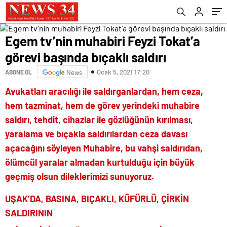
Egem tv’nin muhabiri Feyzi Tokat’a
görevi başında bıçaklı saldırı
Ocak 5, 2021 17:20
ABONE OL
News
Avukatları aracılığı ile saldırganlardan, hem ceza,
hem tazminat, hem de görev yerindeki muhabire
saldırı, tehdit, cihazlar ile gözlüğünün kırılması,
yaralama ve bıçakla saldırılardan ceza davası
açacağını söyleyen Muhabire, bu vahşi saldırıdan,
ölümcül yaralar almadan kurtulduğu için büyük
geçmiş olsun dileklerimizi sunuyoruz.
UŞAK’DA, BASINA, BIÇAKLI, KÜFÜRLÜ, ÇİRKİN
SALDIRININ