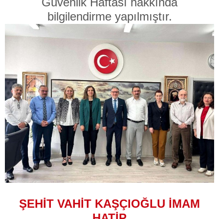
Güvenlik Haftası hakkında
bilgilendirme yapılmıştır.
ŞEHİT VAHİT KAŞÇIOĞLU İMAM
HATİP