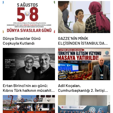
Dünya Sivaslılar Günü
GAZZE’NİN MİNİK
Coşkuyla Kutlandı
ELÇİSİNDEN İSTANBUL’DA
DUYGUSAL MESAJ: “BURASI
BENİM İKİNCİ EVİM”
Ertan Birinci’nin acı günü;
Adil Koçalan,
Kıbrıs Türk halkının mücahit
Cumhurbaşkanlığı 2. İletişim
ruhlu çınarı vefat etti
Şûrası’na Katıldı