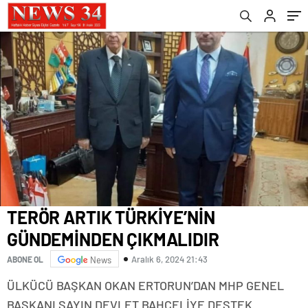
TERÖR ARTIK TÜRKİYE’NİN
GÜNDEMİNDEN ÇIKMALIDIR
Aralık 6, 2024 21:43
ABONE OL
News
ÜLKÜCÜ BAŞKAN OKAN ERTORUN’DAN MHP GENEL
BAŞKANI SAYIN DEVLET BAHÇELİYE DESTEK