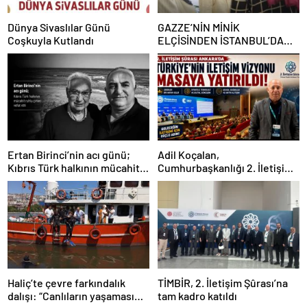
Dünya Sivaslılar Günü
GAZZE’NİN MİNİK
Coşkuyla Kutlandı
ELÇİSİNDEN İSTANBUL’DA
DUYGUSAL MESAJ: “BURASI
BENİM İKİNCİ EVİM”
Ertan Birinci’nin acı günü;
Adil Koçalan,
Kıbrıs Türk halkının mücahit
Cumhurbaşkanlığı 2. İletişim
ruhlu çınarı vefat etti
Şûrası’na Katıldı
Haliç’te çevre farkındalık
TİMBİR, 2. İletişim Şûrası’na
dalışı: “Canlıların yaşaması
tam kadro katıldı