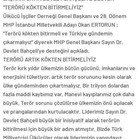
“TERÖRÜ KÖKTEN BİTİRMELİYİZ”
Ülkücü İşçiler Derneği Genel Başkanı ve 28. Dönem
MHP İstanbul Milletvekili Adayı Okan ERTORUN ;
“Terörü kökten bitirmeli ve Türkiye gündemin
çıkarmalıyız” diyerek MHP Genel Başkanı Sayın Dr.
Devlet Bahçeli’ye desteğini açıkladı.
TERÖRÜ ARTIK KÖKTEN BİTİRMELİYİZ
Terör kırk yıldır ülkemizin bütün gücünü, imkanlarını ve
enerjisini tüketiyor, artık terör sorununu kesin olarak
ülke gündeminden çıkartmalıyız. Bir trilyon dolardan
fazla maddi kaybımız var. Manevi kayıplarımız çok daha
büyük. Terör sorunu çözülürse ülkemizin önü açılacak
ve prangalarından kurtulacaktır. Liderimiz Sayın Dr.
Devlet Bahçeli büyük bir inisiyatif alarak terörün
bitirilmesi için büyük bir adım atmıştır. Bizde Türk
Milliyetçisi Ülkücüler olarak liderimizin yanındayız,