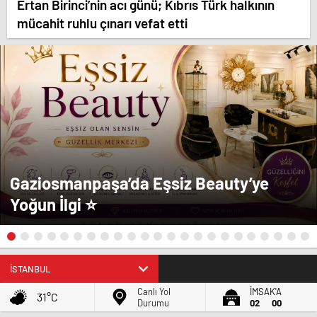
Ertan Birinci’nin acı günü; Kıbrıs Türk halkının
mücahit ruhlu çınarı vefat etti
Gaziosmanpaşa’da Eşsiz Beauty’ye
Yoğun İlgi ⭐
BIST
13.458,10
1,24
Canlı Yol
İMSAK'A
31°C
Durumu
02
00