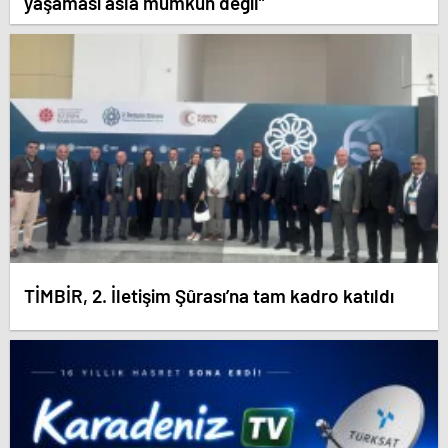
yaşaması asla mümkün değil”
TİMBİR, 2. İletişim Şûrası’na tam kadro katıldı