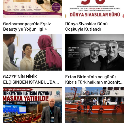
Gaziosmanpaşa’da Eşsiz
Dünya Sivaslılar Günü
Beauty’ye Yoğun İlgi ⭐
Coşkuyla Kutlandı
GAZZE’NİN MİNİK
Ertan Birinci’nin acı günü;
ELÇİSİNDEN İSTANBUL’DA
Kıbrıs Türk halkının mücahit
DUYGUSAL MESAJ: “BURASI
ruhlu çınarı vefat etti
BENİM İKİNCİ EVİM”