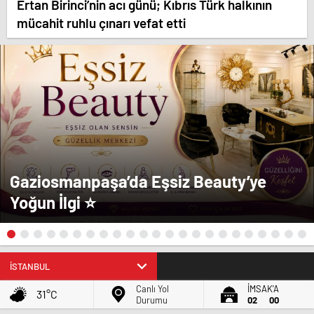
Ertan Birinci’nin acı günü; Kıbrıs Türk halkının
mücahit ruhlu çınarı vefat etti
Gaziosmanpaşa’da Eşsiz Beauty’ye
Yoğun İlgi ⭐
BIST
13.458,10
1,24
Canlı Yol
İMSAK'A
31°C
Durumu
02
00