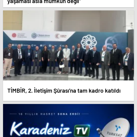
yaşaması asla mümkün değil”
TİMBİR, 2. İletişim Şûrası’na tam kadro katıldı