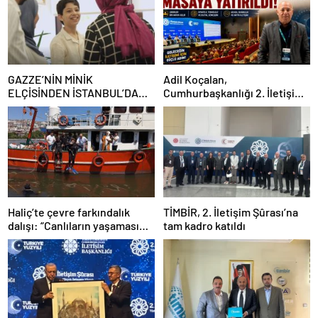
GAZZE’NİN MİNİK
Adil Koçalan,
ELÇİSİNDEN İSTANBUL’DA
Cumhurbaşkanlığı 2. İletişim
DUYGUSAL MESAJ: “BURASI
Şûrası’na Katıldı
BENİM İKİNCİ EVİM”
Haliç’te çevre farkındalık
TİMBİR, 2. İletişim Şûrası’na
dalışı: “Canlıların yaşaması
tam kadro katıldı
asla mümkün değil”