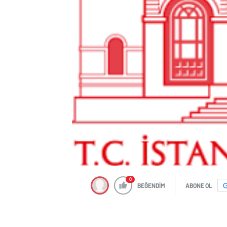
0
BEĞENDİM
ABONE OL