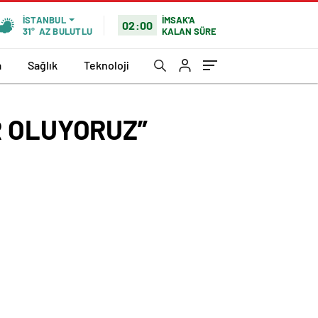
İMSAK'A
İSTANBUL
02:00
KALAN SÜRE
31°
AZ BULUTLU
a
Sağlık
Teknoloji
R OLUYORUZ”