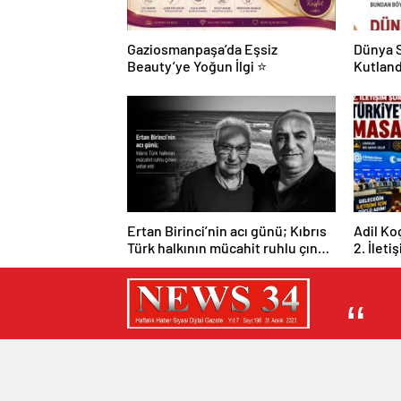
Gaziosmanpaşa’da Eşsiz
Dünya S
Beauty’ye Yoğun İlgi ⭐
Kutland
Ertan Birinci’nin acı günü; Kıbrıs
Adil Ko
Türk halkının mücahit ruhlu çınarı
2. İleti
vefat etti