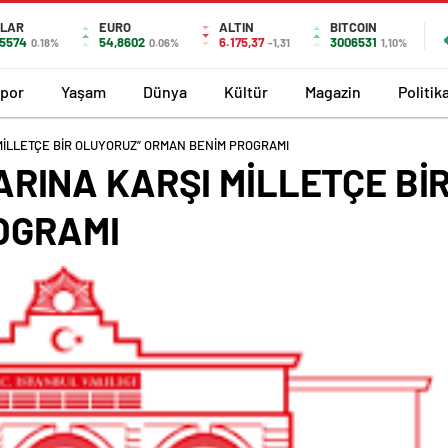
LAR
EURO
ALTIN
BITCOIN
,5574
54,8602
6.175,37
3006531
0.18%
0.06%
-1,31
1,10%
por
Yaşam
Dünya
Kültür
Magazin
Politik
MİLLETÇE BİR OLUYORUZ” ORMAN BENİM PROGRAMI
RINA KARŞI MİLLETÇE Bİ
OGRAMI