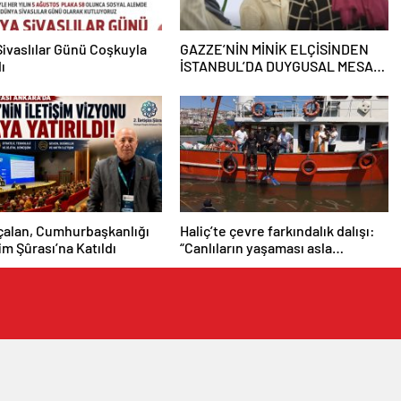
ivaslılar Günü Coşkuyla
GAZZE’NİN MİNİK ELÇİSİNDEN
ı
İSTANBUL’DA DUYGUSAL MESAJ:
“BURASI BENİM İKİNCİ EVİM”
çalan, Cumhurbaşkanlığı
Haliç’te çevre farkındalık dalışı:
şim Şûrası’na Katıldı
“Canlıların yaşaması asla
mümkün değil”