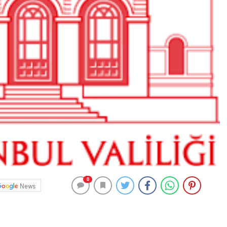
0
News