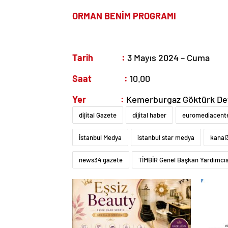
ORMAN BENİM PROGRAMI
Tarih :
3 Mayıs 2024 – Cuma
Saat :
10.00
Yer :
Kemerburgaz Göktürk Dev
dijital Gazete
dijital haber
euromediacent
İstanbul Medya
istanbul star medya
kanal
news34 gazete
TİMBİR Genel Başkan Yardımcısı