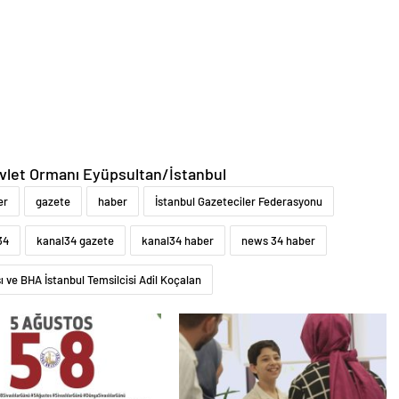
let Ormanı Eyüpsultan/İstanbul
er
gazete
haber
İstanbul Gazeteciler Federasyonu
34
kanal34 gazete
kanal34 haber
news 34 haber
 ve BHA İstanbul Temsilcisi Adil Koçalan